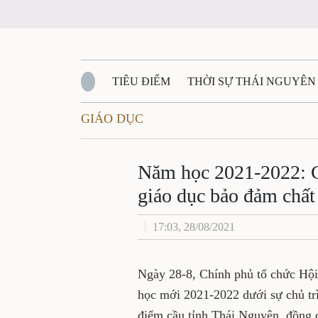
TIÊU ĐIỂM
THỜI SỰ THÁI NGUYÊN
GIÁO DỤC
QUỐC PHÒNG - AN NINH
BẠN ĐỌC
Đ
QUÊ HƯƠNG - ĐẤT NƯỚC
Zalo
QUỐC TẾ
Năm học 2021-2022: C
giáo dục bảo đảm chất
VĂN BẢN, CHÍNH SÁCH MỚI
VĂN NGH
17:03, 28/08/2021
Ngày 28-8, Chính phủ tổ chức Hội 
học mới 2021-2022 dưới sự chủ t
điểm cầu tỉnh Thái Nguyên, đồng