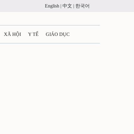
English |
中文 |
한국어
XÃ HỘI
Y TẾ
GIÁO DỤC
E MÁY
PHÁP LUẬT
 QUẢNG CÁO
ULTIMEDIA