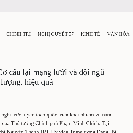
CHÍNH TRỊ
NGHỊ QUYẾT 57
KINH TẾ
VĂN HÓA
ẤT VÀ NGƯỜI THÁI NGUYÊN
GIAO THÔNG
Ô TÔ - X
TÀI NGUYÊN - MÔI TRƯỜNG
THỂ THAO
THÔNG TIN -
ơ cấu lại mạng lưới và đội ngũ
 lượng, hiệu quả
Ệ THÁI NGUYÊN
VIDEO
CÁC ĐỀ ÁN TRỌNG TÂM
M
nghị trực tuyến toàn quốc triển khai nhiệm vụ năm
rì của Thủ tướng Chính phủ Phạm Minh Chính. Tại
 chí Nguyễn Thanh Hải, Ủy viên Trung ương Đảng, Bí