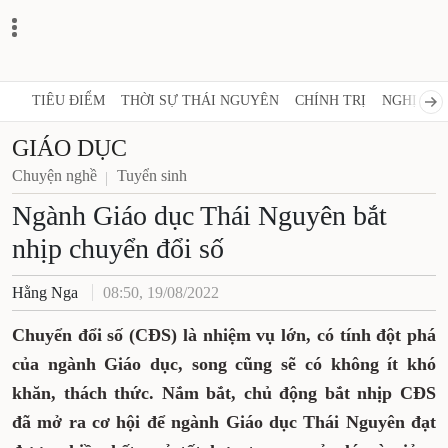
TIÊU ĐIỂM
THỜI SỰ THÁI NGUYÊN
CHÍNH TRỊ
NGHỊ QUY
GIÁO DỤC
Chuyện nghề
Tuyển sinh
Ngành Giáo dục Thái Nguyên bắt
nhịp chuyển đổi số
Hằng Nga
08:50, 19/08/2022
Chuyển đổi số (CĐS) là nhiệm vụ lớn, có tính đột phá
của ngành Giáo dục, song cũng sẽ có không ít khó
khăn, thách thức. Nắm bắt, chủ động bắt nhịp CĐS
đã mở ra cơ hội để ngành Giáo dục Thái Nguyên đạt