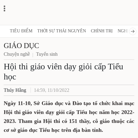
TIÊU ĐIỂM
THỜI SỰ THÁI NGUYÊN
CHÍNH TRỊ
NGHỊ QUY
GIÁO DỤC
Chuyện nghề
Tuyển sinh
Hội thi giáo viên dạy giỏi cấp Tiểu
học
Thúy Hằng
14:59, 11/10/2022
Ngày 11-10, Sở Giáo dục và Đào tạo tổ chức khai mạc
Hội thi giáo viên dạy giỏi cấp Tiểu học năm học 2022-
2023. Tham gia Hội thi có 151 thầy, cô giáo thuộc các
cơ sở giáo dục Tiểu học trên địa bàn tỉnh.