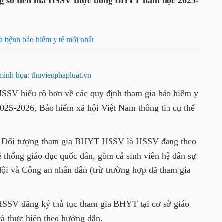
ng số tiền mà HSSV thực đóng BHYT năm học 2025-
a bệnh bảo hiểm y tế mới nhất
inh họa: thuvienphapluat.vn
SSV hiểu rõ hơn về các quy định tham gia bảo hiểm y
25-2026, Bảo hiểm xã hội Việt Nam thông tin cụ thể
 Đối tượng tham gia BHYT HSSV là HSSV đang theo
hệ thống giáo dục quốc dân, gồm cả sinh viên hệ dân sự
đội và Công an nhân dân (trừ trường hợp đã tham gia
SV đăng ký thủ tục tham gia BHYT tại cơ sở giáo
và thực hiện theo hướng dẫn.