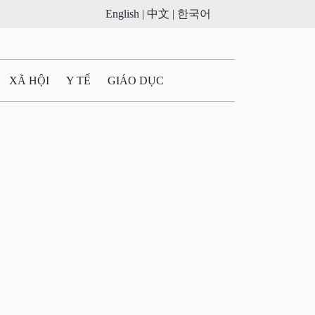
English |
中文 |
한국어
XÃ HỘI
Y TẾ
GIÁO DỤC
E MÁY
PHÁP LUẬT
 QUẢNG CÁO
ULTIMEDIA