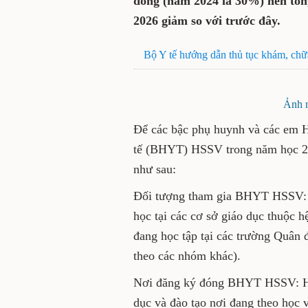
đóng (năm 2024 là 30%) nên tổ
2026 giảm so với trước đây.
Bộ Y tế hướng dẫn thủ tục khám, chữ
Ảnh m
Để các bậc phụ huynh và các em H
tế (BHYT) HSSV trong năm học 20
như sau:
Đối tượng tham gia BHYT HSSV:
học tại các cơ sở giáo dục thuộc 
đang học tập tại các trường Quân 
theo các nhóm khác).
Nơi đăng ký đóng BHYT HSSV: HS
dục và đào tạo nơi đang theo học 