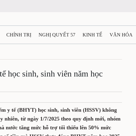
CHÍNH TRỊ
NGHỊ QUYẾT 57
KINH TẾ
VĂN HÓA
ẤT VÀ NGƯỜI THÁI NGUYÊN
GIAO THÔNG
Ô TÔ - X
TÀI NGUYÊN - MÔI TRƯỜNG
THỂ THAO
THÔNG TIN -
ế học sinh, sinh viên năm học
Ệ THÁI NGUYÊN
VIDEO
CÁC ĐỀ ÁN TRỌNG TÂM
M
m y tế (BHYT) học sinh, sinh viên (HSSV) không
uy nhiên, từ ngày 1/7/2025 theo quy định mới, nhóm
hà nước tăng mức hỗ trợ tối thiểu lên 50% mức