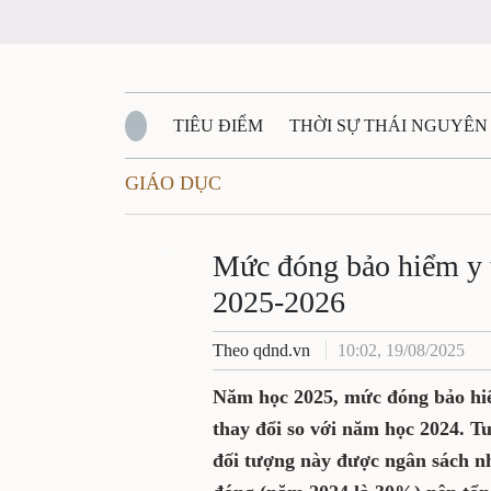
TIÊU ĐIỂM
THỜI SỰ THÁI NGUYÊN
GIÁO DỤC
QUỐC PHÒNG - AN NINH
BẠN ĐỌC
Đ
QUÊ HƯƠNG - ĐẤT NƯỚC
Zalo
QUỐC TẾ
Mức đóng bảo hiểm y t
2025-2026
VĂN BẢN, CHÍNH SÁCH MỚI
VĂN NGH
Theo qdnd.vn
10:02, 19/08/2025
Năm học 2025, mức đóng bảo hiể
thay đổi so với năm học 2024. T
đối tượng này được ngân sách n