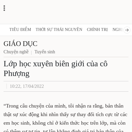
TIÊU ĐIỂM
THỜI SỰ THÁI NGUYÊN
CHÍNH TRỊ
NGHỊ QUY
GIÁO DỤC
Chuyện nghề
Tuyển sinh
Lớp học xuyên biên giới của cô
Phượng
10:22, 17/04/2022
“Trong câu chuyện của mình, tôi nhận ra rằng, bản thân
thật sự xúc động khi nhìn thấy sự thay đổi tích cực từ các
em học sinh, không chỉ ở kiến thức học trên lớp, mà còn
có thêm sự tự tin, tự lập khẳng định giá trị bản thân của