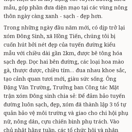
mẫu, góp phần đưa diện mạo tại các vùng nông
thôn ngày càng xanh - sạch - đẹp hơn.
Trong những ngày đầu năm mới, có dịp trở lại
xóm Đông Sinh, xã Hồng Tiến, chúng tôi bị
cuốn hút bởi nét đẹp của tuyến đường kiểu
mẫu với chiều dài gần 2km, được bê tông hóa
sạch đẹp. Dọc hai bên đường, các loại hoa mào
gà, thược dược, chiều tím… đua nhau khoe sắc,
tạo cảnh quan tươi mới, giàu sức sống. Ông
Đặng Văn Trường, Trưởng ban Công tác Mặt
trận xóm Đông sinh chia sẻ: Để đảm bảo tuyến
đường luôn sạch, đẹp, xóm đã thành lập 3 tổ tự
quản bảo vệ môi trường và giao cho chi hội phụ
nữ, nông dân, cựu chiến binh phụ trách. Vào
chủ nhật hằng tuần, các tổ chức hội và nhân