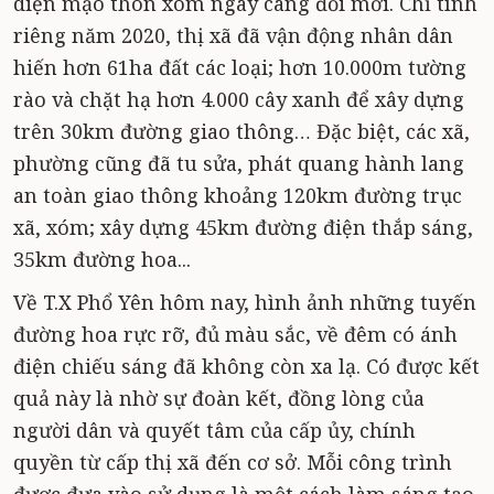
diện mạo thôn xóm ngày càng đổi mới. Chỉ tính
riêng năm 2020, thị xã đã vận động nhân dân
hiến hơn 61ha đất các loại; hơn 10.000m tường
rào và chặt hạ hơn 4.000 cây xanh để xây dựng
trên 30km đường giao thông… Đặc biệt, các xã,
phường cũng đã tu sửa, phát quang hành lang
an toàn giao thông khoảng 120km đường trục
xã, xóm; xây dựng 45km đường điện thắp sáng,
35km đường hoa...
Về T.X Phổ Yên hôm nay, hình ảnh những tuyến
đường hoa rực rỡ, đủ màu sắc, về đêm có ánh
điện chiếu sáng đã không còn xa lạ. Có được kết
quả này là nhờ sự đoàn kết, đồng lòng của
người dân và quyết tâm của cấp ủy, chính
quyền từ cấp thị xã đến cơ sở. Mỗi công trình