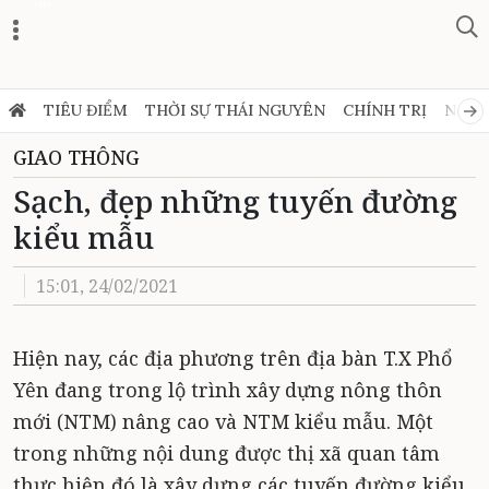
Zalo
TIÊU ĐIỂM
THỜI SỰ THÁI NGUYÊN
CHÍNH TRỊ
NGHỊ
GIAO THÔNG
Sạch, đẹp những tuyến đường
kiểu mẫu
15:01, 24/02/2021
Hiện nay, các địa phương trên địa bàn T.X Phổ
Yên đang trong lộ trình xây dựng nông thôn
mới (NTM) nâng cao và NTM kiểu mẫu. Một
trong những nội dung được thị xã quan tâm
thực hiện đó là xây dựng các tuyến đường kiểu