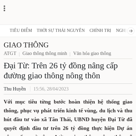
TIÊU ĐIỂM
THỜI SỰ THÁI NGUYÊN
CHÍNH TRỊ
NGHỊ QUY
GIAO THÔNG
ATGT
Giao thông thông minh
Văn hóa giao thông
Đại Từ: Trên 26 tỷ đồng nâng cấp
đường giao thông nông thôn
Thu Huyền
15:56, 28/04/2023
Với mục tiêu từng bước hoàn thiện hệ thống giao
thông, phục vụ phát triển kinh tế vùng, du lịch và thu
hút đầu tư vào xã Tân Thái, UBND huyện Đại Từ đã
quyết định đầu tư trên 26 tỷ đồng thực hiện Dự án