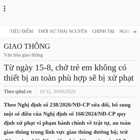
TIÊU ĐIỂM
THỜI SỰ THÁI NGUYÊN
CHÍNH TRỊ
NGHỊ QUY
GIAO THÔNG
Văn hóa giao thông
Từ ngày 15-8, chở trẻ em không có
thiết bị an toàn phù hợp sẽ bị xử phạt
Theo qdnd.vn
10:32, 30/06/2026
Theo Nghị định số 238/2026/NĐ-CP sửa đổi, bổ sung
một số điều của Nghị định số 168/2024/NĐ-CP quy
định xử phạt vi phạm hành chính về trật tự, an toàn
giao thông trong lĩnh vực giao thông đường bộ; trừ