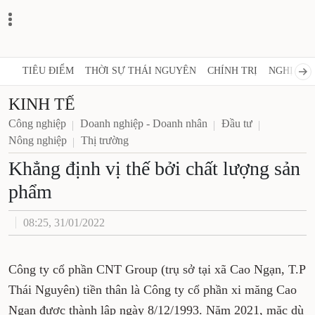
TIÊU ĐIỂM
THỜI SỰ THÁI NGUYÊN
CHÍNH TRỊ
NGHỊ QUY
KINH TẾ
Công nghiệp
Doanh nghiệp - Doanh nhân
Đầu tư
Nông nghiệp
Thị trường
Khẳng định vị thế bởi chất lượng sản
phẩm
08:25, 31/01/2022
Công ty cổ phần CNT Group (trụ sở tại xã Cao Ngạn, T.P
Thái Nguyên) tiền thân là Công ty cổ phần xi măng Cao
Ngạn được thành lập ngày 8/12/1993. Năm 2021, mặc dù