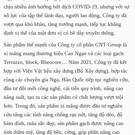
chịu nhiều ảnh hưởng bởi dịch COVID-19, nhưng với sự
nỗ lực của tập thể lãnh đạo, người lao động, Công ty đã
vượt qua khó khăn, tăng trưởng mạnh, tiếp tục khẳng
định vị thế của một đơn vị có bề dày truyền thống.
Sản phẩm thế mạnh của Công ty cổ phần CNT Group là
xi măng mang thương hiệu Cao Ngạn và các loại gạch:
Terrazzo, block, Rheocore… Năm 2021, Công ty đã kết
hợp với Viện Vật liệu xây dựng (Bộ Xây dựng), hợp tác
cùng các chuyên gia Nga, Hàn Quốc tiếp tục nghiên cứu,
đầu tư đổi mới công nghệ, cải tiến quy trình, nâng cao
năng suất, tạo ra các sản phẩm có chất lượng vượt trội
hơn. Trong đó, sản phẩm xi măng được đầu tư nghiên
cứu tăng các tính năng chống rạn nứt, tăng độ dẻo, độ
bám dính, màu sắc đẹp; sản phẩm gạch được nâng cao
tính thẩm mỹ, tăng độ bền, cứng, góp phần nâng cao