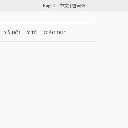
English |
中文 |
한국어
XÃ HỘI
Y TẾ
GIÁO DỤC
E MÁY
PHÁP LUẬT
 QUẢNG CÁO
ULTIMEDIA