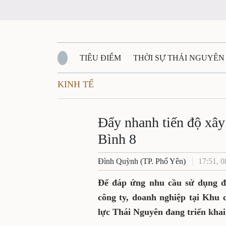
TIÊU ĐIỂM
THỜI SỰ THÁI NGUYÊN
KINH TẾ
QUỐC PHÒNG - AN NINH
BẠN ĐỌC
Đ
QUÊ HƯƠNG - ĐẤT NƯỚC
Zalo
QUỐC TẾ
Đẩy nhanh tiến độ xâ
Bình 8
VĂN BẢN, CHÍNH SÁCH MỚI
VĂN NGH
Đình Quỳnh (TP. Phổ Yên)
17:51, 0
Để đáp ứng nhu cầu sử dụng đi
công ty, doanh nghiệp tại Khu 
lực Thái Nguyên đang triển kha