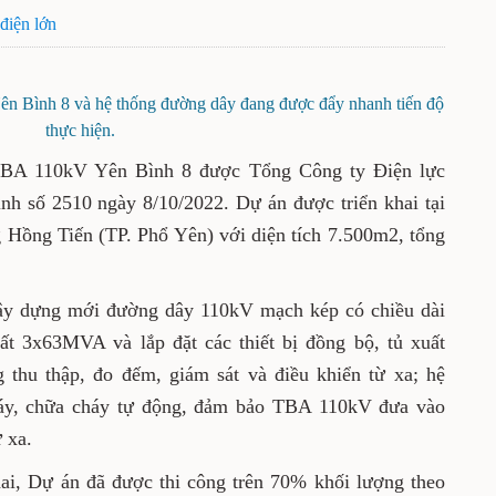
điện lớn
n Bình 8 và hệ thống đường dây đang được đẩy nhanh tiến độ
thực hiện.
BA 110kV Yên Bình 8 được Tổng Công ty Điện lực
nh số 2510 ngày 8/10/2022. Dự án được triển khai tại
Hồng Tiến (TP. Phổ Yên) với diện tích 7.500m2, tổng
y dựng mới đường dây 110kV mạch kép có chiều dài
t 3x63MVA và lắp đặt các thiết bị đồng bộ, tủ xuất
ng thu thập, đo đếm, giám sát và điều khiển từ xa; hệ
háy, chữa cháy tự động, đảm bảo TBA 110kV đưa vào
 xa.
hai, Dự án đã được thi công trên 70% khối lượng theo