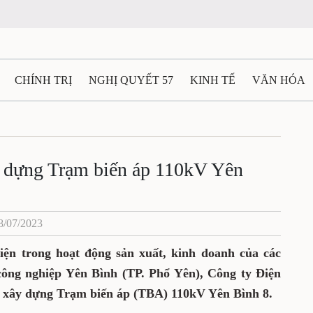
CHÍNH TRỊ
NGHỊ QUYẾT 57
KINH TẾ
VĂN HÓA
ẤT VÀ NGƯỜI THÁI NGUYÊN
GIAO THÔNG
Ô TÔ - X
TÀI NGUYÊN - MÔI TRƯỜNG
THỂ THAO
THÔNG TIN -
y dựng Trạm biến áp 110kV Yên
Ệ THÁI NGUYÊN
VIDEO
CÁC ĐỀ ÁN TRỌNG TÂM
M
8/07/2023
ện trong hoạt động sản xuất, kinh doanh của các
công nghiệp Yên Bình (TP. Phổ Yên), Công ty Điện
i xây dựng Trạm biến áp (TBA) 110kV Yên Bình 8.