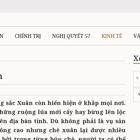
ÊN
CHÍNH TRỊ
NGHỊ QUYẾT 57
KINH TẾ
V
X
n
 sắc Xuân còn hiển hiện ở khắp mọi nơi.
hững ruộng lúa mới cấy hay bừng lên lộc
ên địa bàn tỉnh. Dù không phải là vụ sản
hông cao nhưng chè xuân lại được nhiều
 bởi trong từng búp chè, người ta có thể