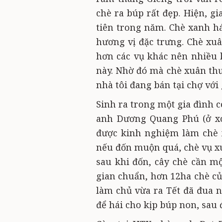
chè ra búp rất đẹp. Hiện, gi
tiên trong năm. Chè xanh há
hương vị đặc trưng. Chè x
hơn các vụ khác nên nhiều 
này. Nhờ đó mà chè xuân thư
nhà tôi đang bán tại chợ với
Sinh ra trong một gia đình 
anh Dương Quang Phú (ở xó
được kinh nghiệm làm chè 
nếu đốn muộn quá, chè vụ xu
sau khi đốn, cây chè cần mộ
gian chuẩn, hơn 12ha chè củ
làm chủ vừa ra Tết đã đua n
để hái cho kịp búp non, sau 