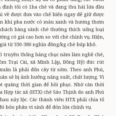
a đình tôi có 1ha chè và đang thu hái lứa đầu
i về được đưa vào chế biến ngay để giữ được
uân khi pha nước có màu xanh và hương thơm
khách hàng sành chè thường thích uống loại
ờng có giá cao hơn so với chè chính vụ. Hiện,
 giá từ 330-380 nghìn đồng/kg chè búp khô.
có truyền thống hàng chục năm làm nghề chè,
m Trại Cài, xã Minh Lập, Đồng Hỷ) đúc rút
xuân là phải đốn cây từ sớm. Theo anh Phú,
ân sẽ bị ảnh hưởng năng suất, chất lượng. Vì
t quãng thời gian để hồi phục. Nhờ căn thời
a Hợp tác xã (HTX) chè Sáo Thịnh do anh Phú
hau nảy lộc. Các thành viên HTX phải chia tổ
đó bón phân vi sinh để đón lứa chính vụ.