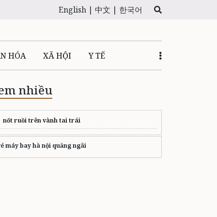
English |
中文 |
한국어
ĂN HÓA
XÃ HỘI
Y TẾ
em nhiều
nốt ruồi trên vành tai trái
vé máy bay hà nội quảng ngãi