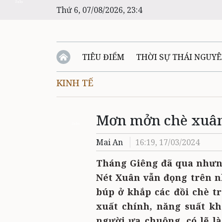
Zalo
Thứ 6, 07/08/2026, 23:4
TIÊU ĐIỂM
THỜI SỰ THÁI NGUY
KINH TẾ
Mơn mởn chè xuâ
Zalo
Mai An
16:19, 17/03/2024
Tháng Giêng đã qua nhưng
Nét Xuân vẫn đọng trên n
búp ở khắp các đồi chè tr
xuất chính, năng suất k
người ưa chuộng, có lẽ là