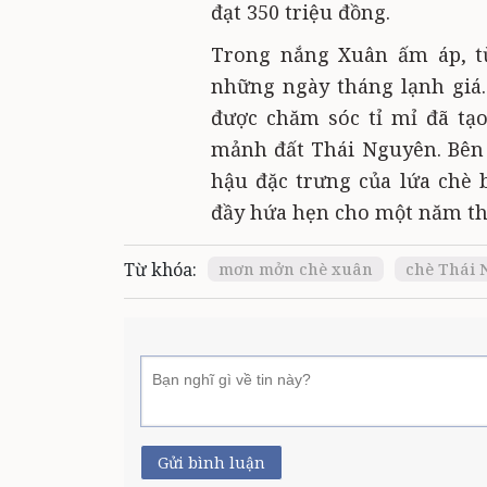
đạt 350 triệu đồng.
Trong nắng Xuân ấm áp, từ
những ngày tháng lạnh giá.
được chăm sóc tỉ mỉ đã tạ
mảnh đất Thái Nguyên. Bên 
hậu đặc trưng của lứa chè 
đầy hứa hẹn cho một năm th
Từ khóa:
mơn mởn chè xuân
chè Thái 
Gửi bình luận