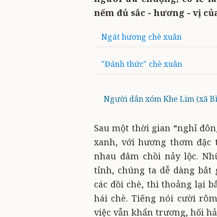
nếm đủ sắc - hương - vị c
Ngát hương chè xuân
"Đánh thức" chè xuân
Người dân xóm Khe Lim (xã Bìn
Sau một thời gian “nghỉ đôn
xanh, với hương thơm đặc 
nhau đâm chồi nảy lộc. Nh
tỉnh, chúng ta dễ dàng bắ
các đồi chè, thi thoảng lại
hái chè. Tiếng nói cười r
việc vẫn khẩn trương, hối hả