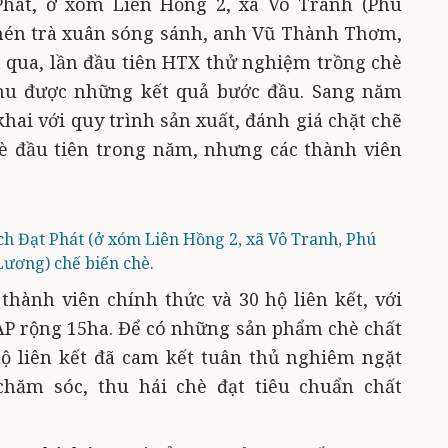
Phát, ở xóm Liên Hồng 2, xã Vô Tranh (Phú
chén trà xuân sóng sánh, anh Vũ Thành Thơm,
 qua, lần đầu tiên HTX thử nghiệm trồng chè
hu được những kết quả bước đầu. Sang năm
khai với quy trình sản xuất, đánh giá chặt chẽ
hè đầu tiên trong năm, nhưng các thành viên
ch Đạt Phát (ở xóm Liên Hồng 2, xã Vô Tranh, Phú
Lương) chế biến chè.
thành viên chính thức và 30 hộ liên kết, với
AP rộng 15ha. Để có những sản phẩm chè chất
hộ liên kết đã cam kết tuân thủ nghiêm ngặt
chăm sóc, thu hái chè đạt tiêu chuẩn chất