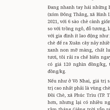
Đang nhanh tay hái những b
(xóm Đông Thắng, xã Bình L
2021, với 6 sào chè cành giố
so với trồng ngô, đỗ tương, 
với gia đình ít lao động như 
chè để ra Xuân cây nảy nhiề
xanh non mỡ màng, chất lư
tươi, tôi rải ra chế biến ng
có giá 120 nghìn đồng/kg, 
đồng/kg.
Nếu như ở Võ Nhai, giá trị 
trị cao nhất phải là vùng c
Đồi Chè, xã Phúc Trìu (TP. 
hơn, nhưng lại có nhiều n
rằm tháng Giêng trời vẫn r