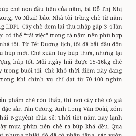
úp chè non đầu tiên của năm, bà Đỗ Thị Nhị
ong, Võ Nhai) bảo: Nhà tôi trồng chè từ năm
ng LDP1. Cây chè đem lại thu nhập gấp 3-4 lần
lại có thể “rải việc” trong cả năm nên phù hợp
nhà tôi. Từ Tết Dương lịch, tôi đã bắt đầu đốn
u búp mới. Chè xuân tuy búp thưa, nhưng lại
ợng búp tốt. Mỗi ngày hái được 15-16kg chè
ay trong buổi tối. Chè khô thời điểm này đang
trong khi chính vụ chỉ đạt từ 70-100 nghìn
sản phẩm chè còn thấp, thì nơi cây chè có giá
hè đặc sản Tân Cương. Anh Long Văn Đoài, xóm
Thái Nguyên) chia sẻ: Thời tiết năm nay lạnh
gày mưa phùn nên chè ra búp khá đều. Qua
ét nhưng nhiệt độ đã có phần tăng, các vườn