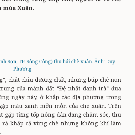
ủa mùa Xuân.
h Sơn, TP. Sông Công) thu hái chè xuân. Ảnh: Duy
Phương
g”, chắt chiu dưỡng chất, những búp chè non
trưng của mảnh đất “Đệ nhất danh trà” đua
ững ngày này, ở khắp các địa phương trong
t gặp màu xanh mởn mởn của chè xuân. Trên
 bắt gặp từng tốp nông dân đang chăm sóc, thu
ôm rả khắp cả vùng chè nhưng không khí làm
.