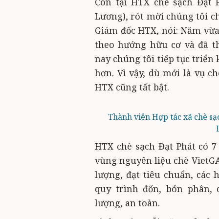
Còn tại HTX chè sạch Đạt 
Lương), rót mời chúng tôi 
Giám đốc HTX, nói: Năm vừa
theo hướng hữu cơ và đã t
nay chúng tôi tiếp tục triển 
hơn. Vì vậy, dù mới là vụ c
HTX cũng tất bật.
Thành viên Hợp tác xã chè sạ
HTX chè sạch Đạt Phát có 7 
vùng nguyên liệu chè VietG
lượng, đạt tiêu chuẩn, các 
quy trình đốn, bón phân, 
lượng, an toàn.