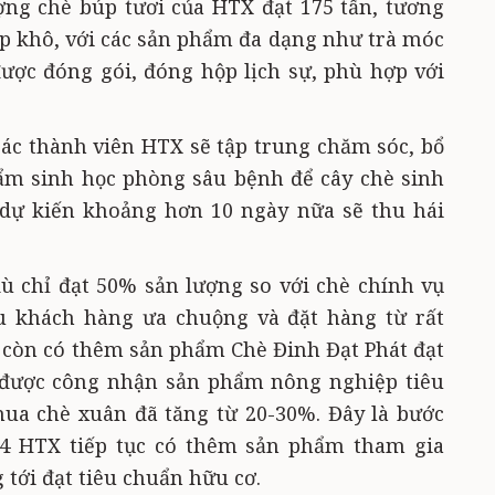
ng chè búp tươi của HTX đạt 175 tấn, tương
p khô, với các sản phẩm đa dạng như trà móc
được đóng gói, đóng hộp lịch sự, phù hợp với
các thành viên HTX sẽ tập trung chăm sóc, bổ
ẩm sinh học phòng sâu bệnh để cây chè sinh
à dự kiến khoảng hơn 10 ngày nữa sẽ thu hái
 chỉ đạt 50% sản lượng so với chè chính vụ
 khách hàng ưa chuộng và đặt hàng từ rất
 còn có thêm sản phẩm Chè Đinh Đạt Phát đạt
 được công nhận sản phẩm nông nghiệp tiêu
ua chè xuân đã tăng từ 20-30%. Đây là bước
4 HTX tiếp tục có thêm sản phẩm tham gia
tới đạt tiêu chuẩn hữu cơ.