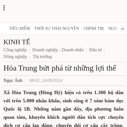
TIÊU ĐIỂM
THỜI SỰ THÁI NGUYÊN
CHÍNH TRỊ
NGHỊ QUY
KINH TẾ
Công nghiệp
Doanh nghiệp - Doanh nhân
Đầu tư
Nông nghiệp
Thị trường
Hóa Trung bứt phá từ những lợi thế
Ngọc Ánh
08:02, 24/09/2024
Xã Hóa Trung (Đồng Hỷ) hiện có trên 1.300 hộ dân
với trên 5.000 nhân khẩu, sinh sống ở 7 xóm bám dọc
Quốc lộ 1B. Những năm gần đây, địa phương luôn
quan tâm, khuyến khích người dân tích cực chuyển
dịch cơ cấu lao động, chuyển đổi cơ cấu cây trồng,