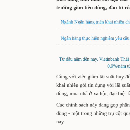
tinh thần chỉ đạo của Thủ
tăng trưởng gồm tiêu dùng
Ngành Ngân hàng triển khai nh
Ngân hàng thực hiện nghiêm yê
Từ đầu năm đến nay, Vietinbank
mức giảm từ 0,1-0,9%/n
Cùng với việc giảm lãi suất 
tỉnh cũng triển khai nhiều gó
các lĩnh vực như cho vay tiêu
tượng người nghèo và người 
Các chính sách này đang góp