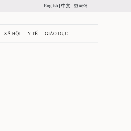
English |
中文 |
한국어
XÃ HỘI
Y TẾ
GIÁO DỤC
E MÁY
PHÁP LUẬT
 QUẢNG CÁO
LTIMEDIA