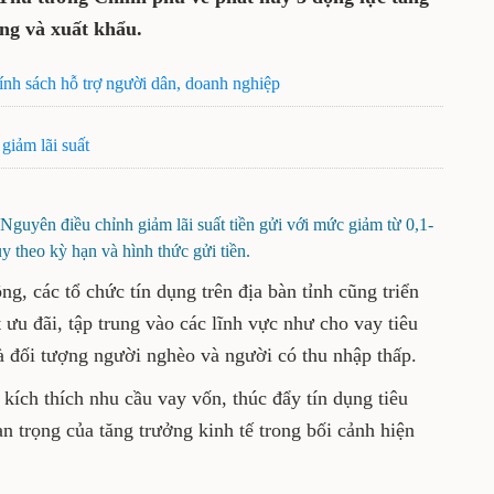
 tướng Chính phủ về phát huy 3 động lực
, đầu tư công và xuất khẩu.
iều chính sách hỗ trợ người dân, doanh nghiệp
u cầu giảm lãi suất
 Thái Nguyên điều chỉnh giảm lãi suất tiền gửi với
ăm tùy theo kỳ hạn và hình thức gửi tiền.
huy động, các tổ chức tín dụng trên địa bàn
i tín dụng với lãi suất ưu đãi, tập trung vào
 dùng, mua nhà ở xã hội, đặc biệt là đối
có thu nhập thấp.
 phần kích thích nhu cầu vay vốn, thúc đẩy