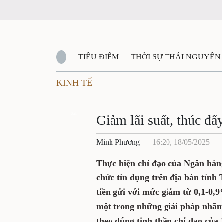
TIÊU ĐIỂM
THỜI SỰ THÁI NGUYÊ
KINH TẾ
QUỐC PHÒNG - AN NINH
BẠN ĐỌC
Đ
Giảm lãi suất, thú
QUÊ HƯƠNG - ĐẤT NƯỚC
QUỐC TẾ
Zalo
Minh Phương
16:20, 18/05/202
VĂN BẢN, CHÍNH SÁCH MỚI
VĂN NGH
Thực hiện chỉ đạo của Ng
đến nay, 36 tổ chức tín dụ
loạt điều chỉnh giảm lãi s
tùy theo kỳ hạn và hình t
nhằm hỗ trợ phục hồi và t