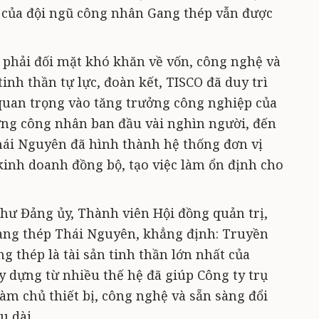
g” của đội ngũ công nhân Gang thép vẫn được
 phải đối mặt khó khăn về vốn, công nghệ và
inh thần tự lực, đoàn kết, TISCO đã duy trì
quan trọng vào tăng trưởng công nghiệp của
ợng công nhân ban đầu vài nghìn người, đến
hái Nguyên đã hình thành hệ thống đơn vị
 kinh doanh đồng bộ, tạo việc làm ổn định cho
ư Đảng ủy, Thành viên Hội đồng quản trị,
ang thép Thái Nguyên, khẳng định: Truyền
 thép là tài sản tinh thần lớn nhất của
y dựng từ nhiều thế hệ đã giúp Công ty trụ
àm chủ thiết bị, công nghệ và sẵn sàng đổi
u dài.