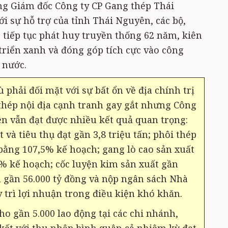
g Giám đốc Công ty CP Gang thép Thái
 sự hỗ trợ của tỉnh Thái Nguyên, các bộ,
tiếp tục phát huy truyền thống 62 năm, kiên
triển xanh và đóng góp tích cực vào công
 nước.
 phải đối mặt với sự bất ổn về địa chính trị
 thép nội địa cạnh tranh gay gắt nhưng Công
n vẫn đạt được nhiều kết quả quan trọng:
 và tiêu thụ đạt gần 3,8 triệu tấn; phôi thép
 bằng 107,5% kế hoạch; gang lò cao sản xuất
5% kế hoạch; cốc luyện kim sản xuất gần
u gần 56.000 tỷ đồng và nộp ngân sách Nhà
 trì lợi nhuận trong điều kiện khó khăn.
o gần 5.000 lao động tại các chi nhánh,