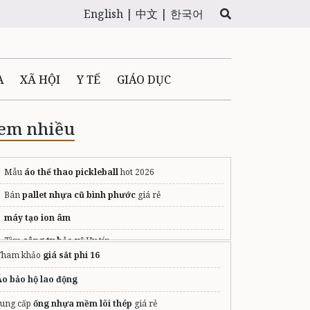
English |
中文 |
한국어
A
XÃ HỘI
Y TẾ
GIÁO DỤC
E MÁY
PHÁP LUẬT
em nhiều
 QUẢNG CÁO
Mẫu
áo thể thao pickleball
hot 2026
Bán
pallet nhựa cũ bình phước
giá rẻ
LTIMEDIA
máy tạo ion âm
Tìm
công ty bảo vệ
Uy tín
Tham khảo
giá sắt phi 16
mẫu áo đồng phục công ty
Áo bảo hộ lao động
cung cấp
ống nhựa mềm lõi thép
giá rẻ