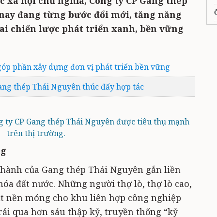
c xã hội chủ nghĩa, Công ty CP Gang thép
nay đang từng bước đổi mới, tăng năng
ai chiến lược phát triển xanh, bền vững
P
góp phần xây dựng đơn vị phát triển bền vững
ang thép Thái Nguyên thúc đẩy hợp tác
ng ty CP Gang thép Thái Nguyên được tiêu thụ mạnh
trên thị trường.
ng
thành của Gang thép Thái Nguyên gắn liền
óa đất nước. Những người thợ lò, thợ lò cao,
ặt nền móng cho khu liên hợp công nghiệp
rải qua hơn sáu thập kỷ, truyền thống “kỷ