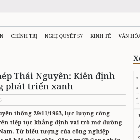
ÊN
CHÍNH TRỊ
NGHỊ QUYẾT 57
KINH TẾ
VĂN HÓ
ẤT VÀ NGƯỜI THÁI NGUYÊN
GIAO THÔNG
Ô TÔ - X
X
hép Thái Nguyên: Kiên định
TÀI NGUYÊN - MÔI TRƯỜNG
THỂ THAO
THÔNG TIN -
g phát triển xanh
Ệ THÁI NGUYÊN
VIDEO
CÁC ĐỀ ÁN TRỌNG TÂM
MU
5
uyền thống 29/11/1963, lực lượng công
ên tiếp tục khẳng định vai trò mở đường
 Nam. Từ biểu tượng của công nghiệp