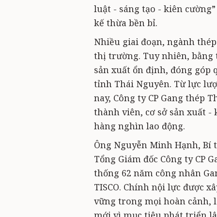
luật - sáng tạo - kiên cườn
kế thừa bền bỉ.
Nhiều giai đoạn, ngành thép
thị trường. Tuy nhiên, bằng t
sản xuất ổn định, đóng góp 
tỉnh Thái Nguyên. Từ lực lư
nay, Công ty CP Gang thép T
thành viên, cơ sở sản xuất -
hàng nghìn lao động.
Ông Nguyễn Minh Hạnh, Bí th
Tổng Giám đốc Công ty CP G
thống 62 năm công nhân Gang
TISCO. Chính nội lực được xâ
vững trong mọi hoàn cảnh, l
mới vì mục tiêu phát triển lâ