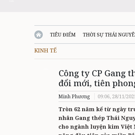
Zalo
TIÊU ĐIỂM
THỜI SỰ THÁI NGUY
KINH TẾ
QUỐC PHÒNG - AN NINH
BẠN ĐỌC
Đ
Công ty CP Gang t
QUÊ HƯƠNG - ĐẤT NƯỚC
QUỐC TẾ
Zalo
đổi mới, tiên phon
VĂN BẢN, CHÍNH SÁCH MỚI
VĂN NGH
Minh Phương
09:06, 28/11/202
Tròn 62 năm kể từ ngày tr
nhân Gang thép Thái Nguy
cho ngành luyện kim Việt