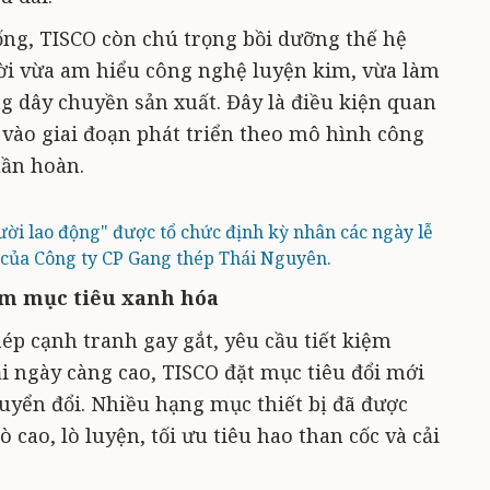
ống, TISCO còn chú trọng bồi dưỡng thế hệ
i vừa am hiểu công nghệ luyện kim, vừa làm
ong dây chuyền sản xuất. Đây là điều kiện quan
vào giai đoạn phát triển theo mô hình công
uần hoàn.
ời lao động" được tổ chức định kỳ nhân các ngày lễ
 của Công ty CP Gang thép Thái Nguyên.
ảm mục tiêu xanh hóa
ép cạnh tranh gay gắt, yêu cầu tiết kiệm
i ngày càng cao, TISCO đặt mục tiêu đổi mới
yển đổi. Nhiều hạng mục thiết bị đã được
ò cao, lò luyện, tối ưu tiêu hao than cốc và cải