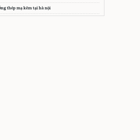
Ống thép mạ kẽm tại hà nội
hế liệu Phát Tài
thu mua dây điện
giá cao
Đặt may
áo đồng phục công ty
Thẩm Mỹ Mắt Hoa Tâm
TP.HCM
dây cáp thép