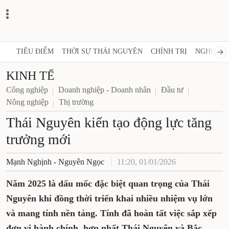
TIÊU ĐIỂM
THỜI SỰ THÁI NGUYÊN
CHÍNH TRỊ
NGHỊ QUY
KINH TẾ
Công nghiệp
Doanh nghiệp - Doanh nhân
Đầu tư
Nông nghiệp
Thị trường
Thái Nguyên kiến tạo động lực tăng
trưởng mới
Mạnh Nghịnh - Nguyên Ngọc
11:20, 01/01/2026
Năm 2025 là dấu mốc đặc biệt quan trọng của Thái
Nguyên khi đồng thời triển khai nhiều nhiệm vụ lớn
và mang tính nền tảng. Tỉnh đã hoàn tất việc sắp xếp
đơn vị hành chính, hợp nhất Thái Nguyên và Bắc