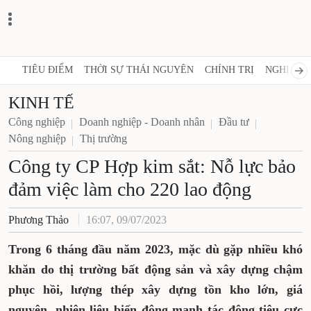
TIÊU ĐIỂM
THỜI SỰ THÁI NGUYÊN
CHÍNH TRỊ
NGHỊ QUY
KINH TẾ
Công nghiệp
Doanh nghiệp - Doanh nhân
Đầu tư
Nông nghiệp
Thị trường
Công ty CP Hợp kim sắt: Nỗ lực bảo
đảm việc làm cho 220 lao động
Phương Thảo
16:07, 09/07/2023
Trong 6 tháng đầu năm 2023, mặc dù gặp nhiều khó
khăn do thị trường bất động sản và xây dựng chậm
phục hồi, lượng thép xây dựng tồn kho lớn, giá
nguyên, nhiên liệu biến động mạnh tác động tiêu cực