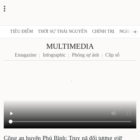
Zalo
TIÊU ĐIỂM
THỜI SỰ THÁI NGUYÊN
CHÍNH TRỊ
NGHỊ QUY
MULTIMEDIA
Emagazine
Infographic
Phóng sự ảnh
Clip số
Công an huyện Phú Bình: Truy nã đối tượng giữ