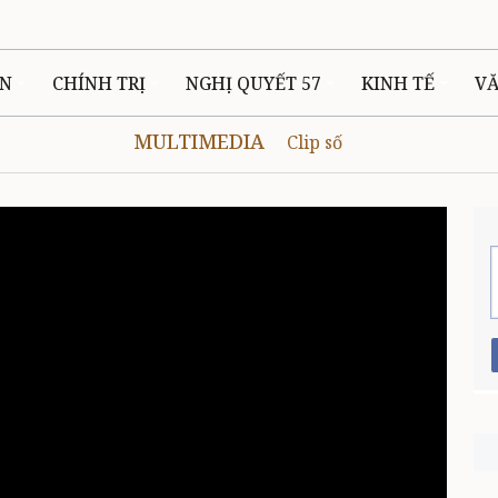
ÊN
CHÍNH TRỊ
NGHỊ QUYẾT 57
KINH TẾ
V
MULTIMEDIA
Clip số