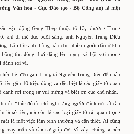
ường Văn hóa - Cục Đào tạo - Bộ Công an) là m
ột
 sân vận động Gang Thép thuộc tổ 13, phường Trung
0, khi đi thể dục buổi sáng, anh Nguyễn Trung Diệu
đường. Lập tức anh thông báo cho nhiều người dân ở khu
 thông tin, đồng thời đăng lên mạng xã hội với mong
đánh rơi ví.
ời liên hệ, đến gặp Trung tá Nguyễn Trung Diệu để nhận
ố tiền gần 10 triệu đồng và đặc biệt là các giấy tờ quan
ời đánh rơi trong sự vui mừng và biết ơn của chủ nhân.
 nói: “Lúc đó tôi chỉ nghĩ rằng người đánh rơi rất cần
hỉ là số tiền, mà còn là các loại giấy tờ rất quan trọng
 mất là một việc làm bình thường và cần thiết. Ai cũng
ng may mắn và cần sự giúp đỡ. Vì vậy, chúng ta nên