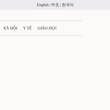
English |
中文 |
한국어
XÃ HỘI
Y TẾ
GIÁO DỤC
E MÁY
PHÁP LUẬT
 QUẢNG CÁO
ULTIMEDIA