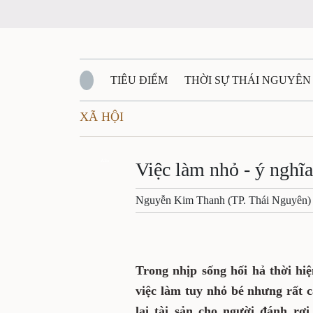
TIÊU ĐIỂM
THỜI SỰ THÁI NGUYÊN
XÃ HỘI
QUỐC PHÒNG - AN NINH
BẠN ĐỌC
Đ
QUÊ HƯƠNG - ĐẤT NƯỚC
Zalo
QUỐC TẾ
Việc làm nhỏ - ý nghĩ
Nguyễn Kim Thanh (TP. Thái Nguyên)
VĂN BẢN, CHÍNH SÁCH MỚI
VĂN NGH
Trong nhịp sống hối hả thời hi
việc làm tuy nhỏ bé nhưng rất 
lại tài sản cho người đánh rơ