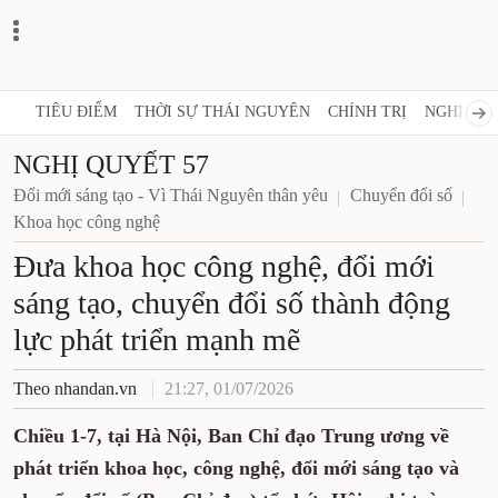
TIÊU ĐIỂM
THỜI SỰ THÁI NGUYÊN
CHÍNH TRỊ
NGHỊ QUY
NGHỊ QUYẾT 57
Đổi mới sáng tạo - Vì Thái Nguyên thân yêu
Chuyển đổi số
Khoa học công nghệ
Đưa khoa học công nghệ, đổi mới
sáng tạo, chuyển đổi số thành động
lực phát triển mạnh mẽ
Theo nhandan.vn
21:27, 01/07/2026
Chiều 1-7, tại Hà Nội, Ban Chỉ đạo Trung ương về
phát triển khoa học, công nghệ, đổi mới sáng tạo và