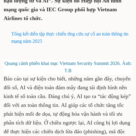
hậu lượng tử và AI”. Sự kiện do Hiệp hội An ninh
mạng quốc gia và IEC Group phối hợp Vietnam
Airlines tổ chức.
Tổng kết diễn tập thực chiến ứng cứu sự cố an toàn thông tin
mạng năm 2025
Quang cảnh phiên khai mạc Vietnam Security Summit 2026. Ảnh:
T.B
Báo cáo tại sự kiện cho biết, những năm gần đây, chuyển
đổi số, AI và điện toán đám mây đang tái định hình nền
kinh tế số toàn cầu. Đáng chú ý, AI tạo ra “tác động kép”
đối với an toàn thông tin. AI giúp các tổ chức tăng tốc
phát hiện mối đe dọa, tự động hóa vận hành và tối ưu
phân tích dữ liệu. Ở chiều ngược lại, AI cũng bị lợi dụng
để thực hiện các chiến dịch lừa đảo (phishing), mã độc