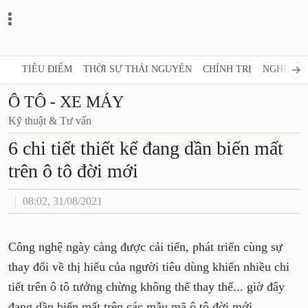
TIÊU ĐIỂM
THỜI SỰ THÁI NGUYÊN
CHÍNH TRỊ
NGHỊ QUY
Ô TÔ - XE MÁY
Kỹ thuật & Tư vấn
6 chi tiết thiết kế đang dần biến mất
trên ô tô đời mới
08:02, 31/08/2021
Công nghệ ngày càng được cải tiến, phát triển cùng sự
thay đổi về thị hiếu của người tiêu dùng khiến nhiều chi
tiết trên ô tô tưởng chừng không thể thay thế... giờ đây
đang dần biến mất trên các mẫu mã ô tô đời mới.