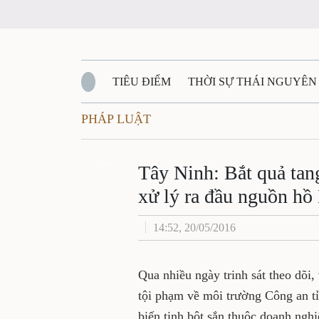
TIÊU ĐIỂM
THỜI SỰ THÁI NGUYÊ
PHÁP LUẬT
QUỐC PHÒNG - AN NINH
BẠN ĐỌC
Đ
Tây Ninh: Bắt quả
QUÊ HƯƠNG - ĐẤT NƯỚC
QUỐC TẾ
Zalo
thải chưa xử lý r
VĂN BẢN, CHÍNH SÁCH MỚI
VĂN NGH
14:52, 20/05/2016
Qua nhiều ngày trinh sát the
phòng chống tội phạm về mô
tang Nhà máy sản xuất, chế 