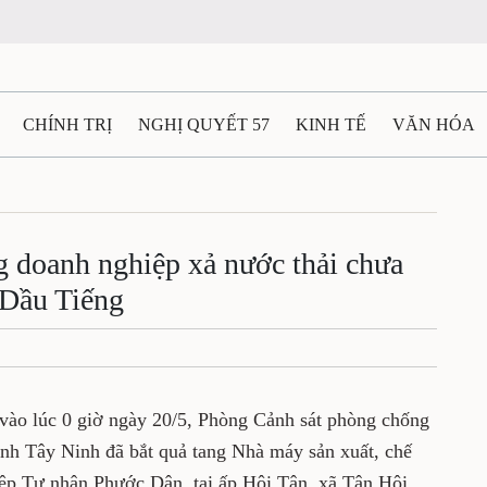
N
CHÍNH TRỊ
NGHỊ QUYẾT 57
KINH TẾ
VĂN HÓA
ẤT VÀ NGƯỜI THÁI NGUYÊN
GIAO THÔNG
Ô TÔ - X
 tang doanh nghiệp xả nước
TÀI NGUYÊN - MÔI TRƯỜNG
THỂ THAO
THÔNG TIN -
a đầu nguồn hồ Dầu Tiếng
Ệ THÁI NGUYÊN
VIDEO
CÁC ĐỀ ÁN TRỌNG TÂM
MU
o dõi, vào lúc 0 giờ ngày 20/5, Phòng Cảnh sát
i trường Công an tỉnh Tây Ninh đã bắt quả
biến tinh bột sắn thuộc doanh nghiệp Tư