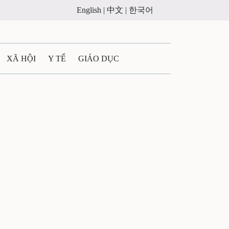
English |
中文 |
한국어
XÃ HỘI
Y TẾ
GIÁO DỤC
E MÁY
PHÁP LUẬT
 QUẢNG CÁO
LTIMEDIA