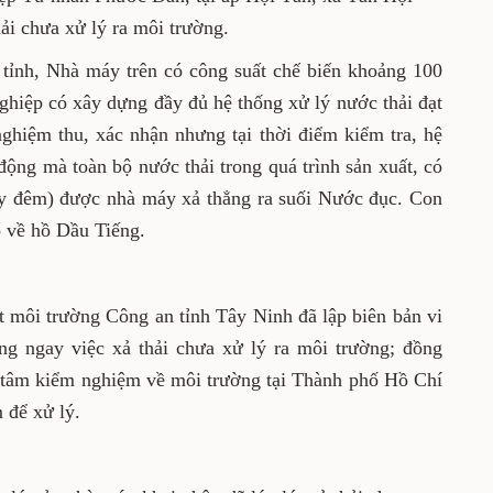
Tân, xã Tân Hội (huyện Tân Châu) đang xả
trường.
trường tỉnh, Nhà máy trên có công suất chế
t sắn/ngày. Tuy doanh nghiệp có xây dựng đầy
i đạt loại A, được cơ quan chức năng nghiệm
ời điểm kiểm tra, hệ thống xử lý nước thải
 nước thải trong quá trình sản xuất, có màu
ày đêm) được nhà máy xả thẳng ra suối Nước
g Tha La rồi đổ về hồ Dầu Tiếng.
ảnh sát môi trường Công an tỉnh Tây Ninh đã
ầu doanh nghiệp ngưng ngay việc xả thải chưa
thời lấy mẫu nước thải, gửi Trung tâm kiểm
hành phố Hồ Chí Minh để phân tích mức độ ô