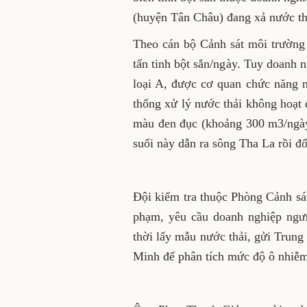
nhân Phước Dân, tại ấp Hội 
nước thải chưa xử lý ra môi 
Theo cán bộ Cảnh sát môi 
biến khoảng 100 tấn tinh bộ
đủ hệ thống xử lý nước thả
thu, xác nhận nhưng tại th
không hoạt động mà toàn bộ
đen đục (khoảng 300 m3/ng
đục. Con suối này dẫn ra sôn
Đội kiểm tra thuộc Phòng C
lập biên bản vi phạm, yêu c
xử lý ra môi trường; đồng 
nghiệm về môi trường tại T