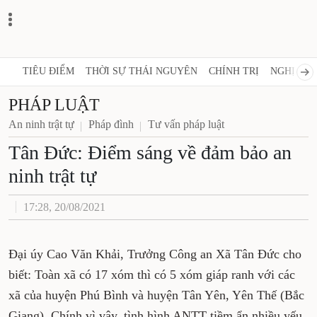
TIÊU ĐIỂM
THỜI SỰ THÁI NGUYÊN
CHÍNH TRỊ
NGHỊ 
PHÁP LUẬT
An ninh trật tự
Pháp đình
Tư vấn pháp luật
Tân Đức: Điểm sáng về đảm
bảo an ninh trật tự
17:28, 20/08/2021
Đại úy Cao Văn Khải, Trưởng Công an Xã Tân
Đức cho biết: Toàn xã có 17 xóm thì có 5 xóm
giáp ranh với các xã của huyện Phú Bình và
huyện Tân Yên, Yên Thế (Bắc Giang). Chính vì