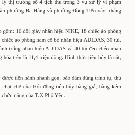
ý thị trường số 4 tịch thu trong 3 vụ xử lý vi phạm
a bàn phường Ba Hàng và phường Đồng Tiến vào tháng
ao gồm: 16 đôi giày nhãn hiệu NIKE, 18 chiếc áo phông
 chiếc áo phông nam cổ bẻ nhãn hiệu ADIDAS, 30 túi,
hình trống nhãn hiệu ADIDAS và 40 túi đeo chéo nhãn
hóa trên là 11,4 triệu đồng. Hình thức tiêu hủy là cắt,
y được tiến hành nhanh gọn, bảo đảm đúng trình tự, thủ
t chặt chẽ của Hội đồng tiêu hủy hàng giả, hàng kém
an chức năng của T.X Phổ Yên.