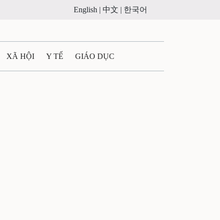
English |
中文 |
한국어
XÃ HỘI
Y TẾ
GIÁO DỤC
E MÁY
PHÁP LUẬT
 QUẢNG CÁO
ULTIMEDIA