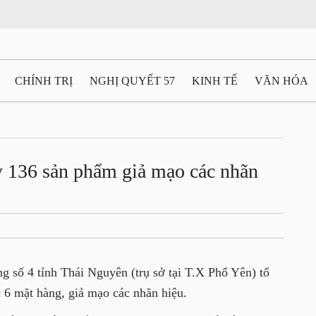
CHÍNH TRỊ
NGHỊ QUYẾT 57
KINH TẾ
VĂN HÓA
ẤT VÀ NGƯỜI THÁI NGUYÊN
GIAO THÔNG
Ô TÔ - X
TÀI NGUYÊN - MÔI TRƯỜNG
THỂ THAO
THÔNG TIN -
y 136 sản phẩm giả mạo các nhãn
Ệ THÁI NGUYÊN
VIDEO
CÁC ĐỀ ÁN TRỌNG TÂM
M
ng số 4 tỉnh Thái Nguyên (trụ sở tại T.X Phổ Yên) tổ
 6 mặt hàng, giả mạo các nhãn hiệu.