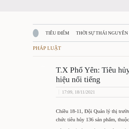
TIÊU ĐIỂM
THỜI SỰ THÁI NGUYÊN
PHÁP LUẬT
QUỐC PHÒNG - AN NINH
BẠN ĐỌC
Đ
QUÊ HƯƠNG - ĐẤT NƯỚC
Zalo
QUỐC TẾ
T.X Phổ Yên: Tiêu hủ
hiệu nổi tiếng
VĂN BẢN, CHÍNH SÁCH MỚI
VĂN NGH
17:09, 18/11/2021
Chiều 18-11, Đội Quản lý thị trườ
chức tiêu hủy 136 sản phẩm, thuộc