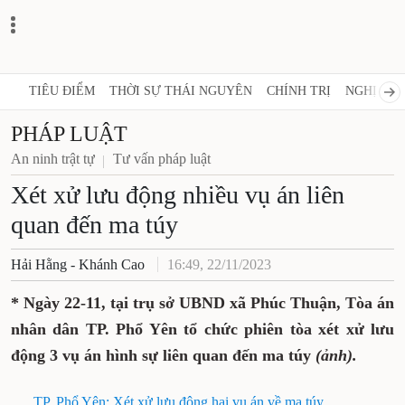
TIÊU ĐIỂM
THỜI SỰ THÁI NGUYÊN
CHÍNH TRỊ
NGHỊ QUY
PHÁP LUẬT
An ninh trật tự
Tư vấn pháp luật
Xét xử lưu động nhiều vụ án liên
quan đến ma túy
Hải Hằng - Khánh Cao
16:49, 22/11/2023
* Ngày 22-11, tại trụ sở UBND xã Phúc Thuận, Tòa án
nhân dân TP. Phổ Yên tổ chức phiên tòa xét xử lưu
động 3 vụ án hình sự liên quan đến ma túy
(ảnh).
TP. Phổ Yên: Xét xử lưu động hai vụ án về ma túy