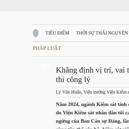
TIÊU ĐIỂM
THỜI SỰ THÁI NGUYÊN
PHÁP LUẬT
QUỐC PHÒNG - AN NINH
BẠN ĐỌC
Đ
QUÊ HƯƠNG - ĐẤT NƯỚC
Zalo
QUỐC TẾ
Khẳng định vị trí, vai
thi công lý
VĂN BẢN, CHÍNH SÁCH MỚI
VĂN NGH
Lý Văn Huấn, Viện trưởng Viện Kiểm s
Năm 2024, ngành Kiểm sát tỉnh đ
do Viện Kiểm sát nhân dân tối c
ngừng của Ban Cán sự Đảng, lãn