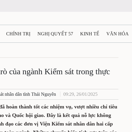
CHÍNH TRỊ
NGHỊ QUYẾT 57
KINH TẾ
VĂN HÓA
ẤT VÀ NGƯỜI THÁI NGUYÊN
GIAO THÔNG
Ô TÔ - X
TÀI NGUYÊN - MÔI TRƯỜNG
THỂ THAO
THÔNG TIN -
 trò của ngành Kiểm sát trong thực
Ệ THÁI NGUYÊN
VIDEO
CÁC ĐỀ ÁN TRỌNG TÂM
M
át nhân dân tỉnh Thái Nguyên
09:29, 26/01/2025
ã hoàn thành tốt các nhiệm vụ, vượt nhiều chỉ tiêu
ao và Quốc hội giao. Đây là kết quả nỗ lực không
h đạo các đơn vị Viện Kiểm sát nhân dân hai cấp