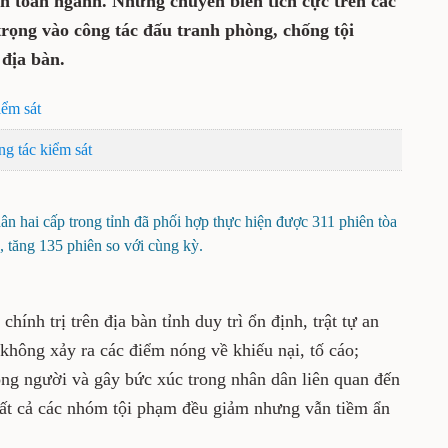
ên toàn ngành. Những chuyển biến tích cực trên các
rọng vào công tác đấu tranh phòng, chống tội
địa bàn.
iểm sát
ng tác kiểm sát
n hai cấp trong tỉnh đã phối hợp thực hiện được 311 phiên tòa
, tăng 135 phiên so với cùng kỳ.
hính trị trên địa bàn tỉnh duy trì ổn định, trật tự an
không xảy ra các điểm nóng về khiếu nại, tố cáo;
ng người và gây bức xúc trong nhân dân liên quan đến
 tất cả các nhóm tội phạm đều giảm nhưng vẫn tiềm ẩn