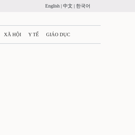
English |
中文 |
한국어
XÃ HỘI
Y TẾ
GIÁO DỤC
E MÁY
PHÁP LUẬT
 QUẢNG CÁO
ULTIMEDIA