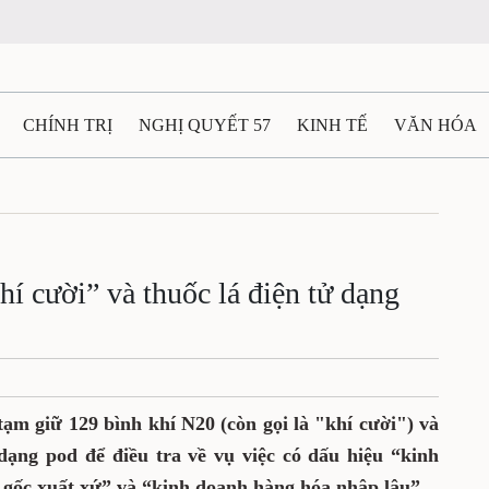
CHÍNH TRỊ
NGHỊ QUYẾT 57
KINH TẾ
VĂN HÓA
ẤT VÀ NGƯỜI THÁI NGUYÊN
GIAO THÔNG
Ô TÔ - X
TÀI NGUYÊN - MÔI TRƯỜNG
THỂ THAO
THÔNG TIN -
í cười” và thuốc lá điện tử dạng
Ệ THÁI NGUYÊN
VIDEO
CÁC ĐỀ ÁN TRỌNG TÂM
M
ạm giữ 129 bình khí N20 (còn gọi là "khí cười") và
dạng pod để điều tra về vụ việc có dấu hiệu “kinh
gốc xuất xứ” và “kinh doanh hàng hóa nhập lậu”.