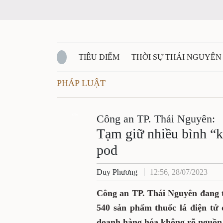
TIÊU ĐIỂM
THỜI SỰ THÁI NGUYÊN
PHÁP LUẬT
QUỐC PHÒNG - AN NINH
BẠN ĐỌC
Đ
QUÊ HƯƠNG - ĐẤT NƯỚC
Zalo
Công an TP. Thái Nguyên:
QUỐC TẾ
Tạm giữ nhiều bình “kh
VĂN BẢN, CHÍNH SÁCH MỚI
pod
VĂN NGH
Duy Phương
12:56, 28/07/2023
Công an TP. Thái Nguyên đang t
540 sản phẩm thuốc lá điện tử 
doanh hàng hóa không rõ nguồn 