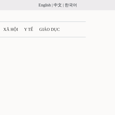
English |
中文 |
한국어
XÃ HỘI
Y TẾ
GIÁO DỤC
E MÁY
PHÁP LUẬT
 QUẢNG CÁO
ULTIMEDIA