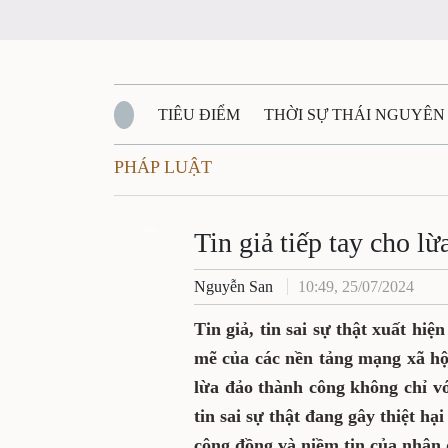
TIÊU ĐIỂM
THỜI SỰ THÁI NGUYÊN
PHÁP LUẬT
QUỐC PHÒNG - AN NINH
BẠN ĐỌC
Đ
QUÊ HƯƠNG - ĐẤT NƯỚC
Zalo
QUỐC TẾ
Tin giả tiếp tay cho lừ
Nguyễn San
10:49, 25/07/2024
VĂN BẢN, CHÍNH SÁCH MỚI
VĂN NGH
Tin giả, tin sai sự thật xuất hi
mẽ của các nền tảng mạng xã hội.
lừa đảo thành công không chỉ vớ
tin sai sự thật đang gây thiệt hạ
cộng đồng và niềm tin của nhân 