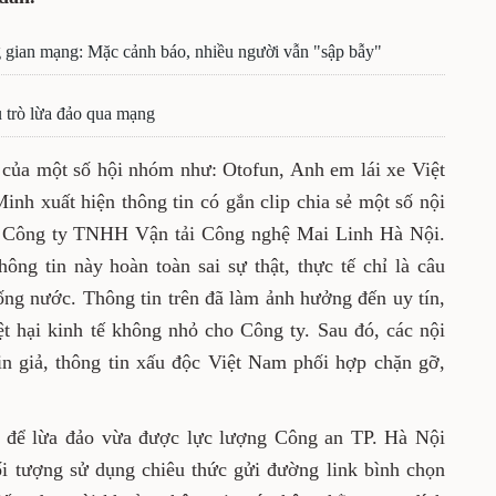
 gian mạng: Mặc cảnh báo, nhiều người vẫn "sập bẫy"
u trò lừa đảo qua mạng
 của một số hội nhóm như: Otofun, Anh em lái xe Việt
nh xuất hiện thông tin có gắn clip chia sẻ một số nội
ủa Công ty TNHH Vận tải Công nghệ Mai Linh Hà Nội.
hông tin này hoàn toàn sai sự thật, thực tế chỉ là câu
ống nước. Thông tin trên đã làm ảnh hưởng đến uy tín,
ệt hại kinh tế không nhỏ cho Công ty. Sau đó, các nội
n giả, thông tin xấu độc Việt Nam phối hợp chặn gỡ,
c để lừa đảo vừa được lực lượng Công an TP. Hà Nội
ối tượng sử dụng chiêu thức gửi đường link bình chọn