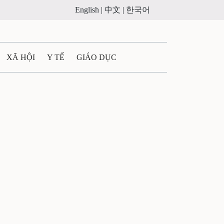
English |
中文 |
한국어
XÃ HỘI
Y TẾ
GIÁO DỤC
E MÁY
PHÁP LUẬT
 QUẢNG CÁO
ULTIMEDIA