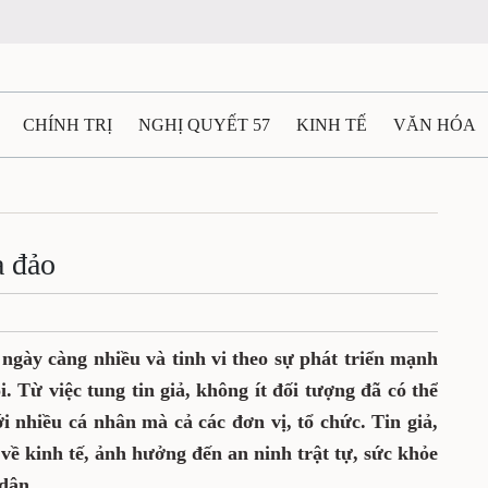
CHÍNH TRỊ
NGHỊ QUYẾT 57
KINH TẾ
VĂN HÓA
ẤT VÀ NGƯỜI THÁI NGUYÊN
GIAO THÔNG
Ô TÔ - X
TÀI NGUYÊN - MÔI TRƯỜNG
THỂ THAO
THÔNG TIN -
a đảo
Ệ THÁI NGUYÊN
VIDEO
CÁC ĐỀ ÁN TRỌNG TÂM
M
ện ngày càng nhiều và tinh vi theo sự phát triển mạnh
 Từ việc tung tin giả, không ít đối tượng đã có thể
i nhiều cá nhân mà cả các đơn vị, tổ chức. Tin giả,
i về kinh tế, ảnh hưởng đến an ninh trật tự, sức khỏe
dân.