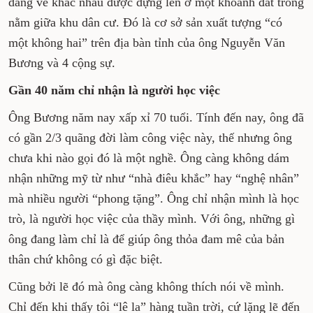
dáng vẻ khác nhau được dựng lên ở một khoảnh đất trống
nằm giữa khu dân cư. Đó là cơ sở sản xuất tượng “có
một không hai” trên địa bàn tỉnh của ông Nguyễn Văn
Bương và 4 cộng sự.
Gần 40 năm chỉ nhận là người học việc
Ông Bương năm nay xấp xỉ 70 tuổi. Tính đến nay, ông đã
có gần 2/3 quãng đời làm công việc này, thế nhưng ông
chưa khi nào gọi đó là một nghề. Ông càng không dám
nhận những mỹ từ như “nhà điêu khắc” hay “nghệ nhân”
mà nhiều người “phong tặng”. Ông chỉ nhận mình là học
trò, là người học việc của thầy mình. Với ông, những gì
ông đang làm chỉ là để giúp ông thỏa đam mê của bản
thân chứ không có gì đặc biệt.
Cũng bởi lẽ đó mà ông càng không thích nói về mình.
Chỉ đến khi thấy tôi “lê la” hàng tuần trời, cứ lặng lẽ đến