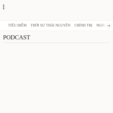
TIÊU ĐIỂM
THỜI SỰ THÁI NGUYÊN
CHÍNH TRỊ
NGHỊ 
PODCAST