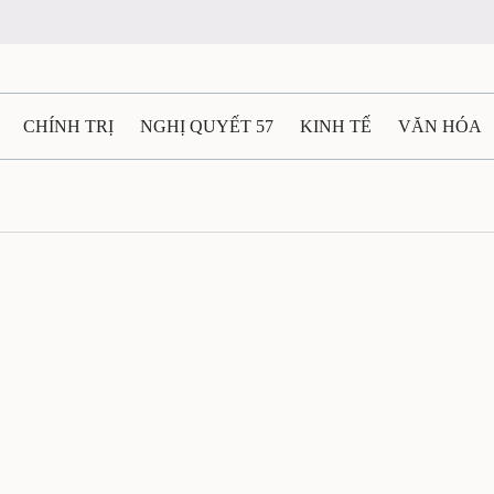
N
CHÍNH TRỊ
NGHỊ QUYẾT 57
KINH TẾ
VĂN HÓA
ẤT VÀ NGƯỜI THÁI NGUYÊN
GIAO THÔNG
Ô TÔ - X
TÀI NGUYÊN - MÔI TRƯỜNG
THỂ THAO
THÔNG TIN -
Ệ THÁI NGUYÊN
VIDEO
CÁC ĐỀ ÁN TRỌNG TÂM
MU