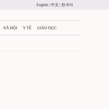
English |
中文 |
한국어
XÃ HỘI
Y TẾ
GIÁO DỤC
E MÁY
PHÁP LUẬT
 QUẢNG CÁO
LTIMEDIA