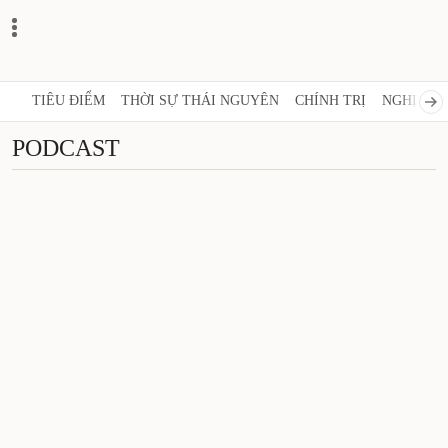
TIÊU ĐIỂM
THỜI SỰ THÁI NGUYÊN
CHÍNH TRỊ
NGHỊ QUY
PODCAST