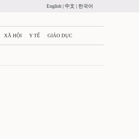
English |
中文 |
한국어
XÃ HỘI
Y TẾ
GIÁO DỤC
E MÁY
PHÁP LUẬT
 QUẢNG CÁO
ULTIMEDIA