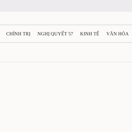
CHÍNH TRỊ
NGHỊ QUYẾT 57
KINH TẾ
VĂN HÓA
ẤT VÀ NGƯỜI THÁI NGUYÊN
GIAO THÔNG
Ô TÔ - X
TÀI NGUYÊN - MÔI TRƯỜNG
THỂ THAO
THÔNG TIN -
Ệ THÁI NGUYÊN
VIDEO
CÁC ĐỀ ÁN TRỌNG TÂM
M