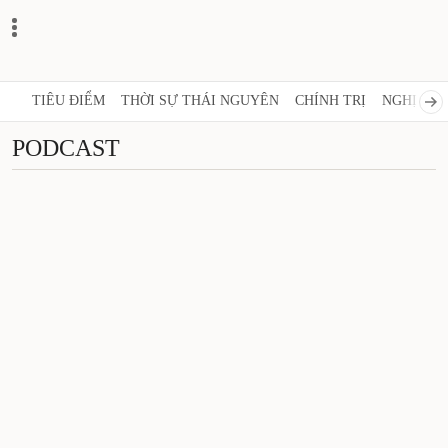
TIÊU ĐIỂM
THỜI SỰ THÁI NGUYÊN
CHÍNH TRỊ
NGHỊ QUY
PODCAST