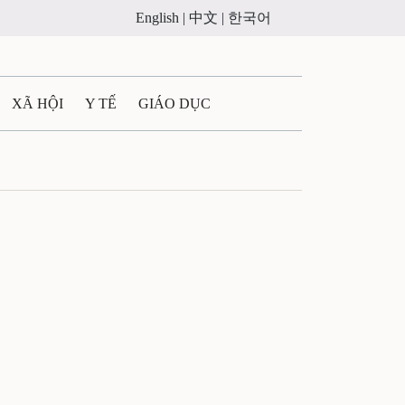
English |
中文 |
한국어
XÃ HỘI
Y TẾ
GIÁO DỤC
E MÁY
PHÁP LUẬT
 QUẢNG CÁO
ULTIMEDIA