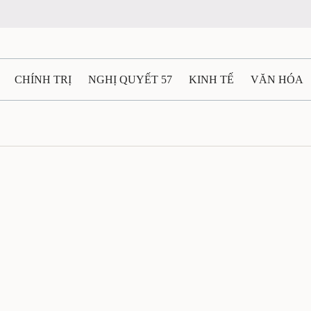
CHÍNH TRỊ
NGHỊ QUYẾT 57
KINH TẾ
VĂN HÓA
ẤT VÀ NGƯỜI THÁI NGUYÊN
GIAO THÔNG
Ô TÔ - X
TÀI NGUYÊN - MÔI TRƯỜNG
THỂ THAO
THÔNG TIN -
Ệ THÁI NGUYÊN
VIDEO
CÁC ĐỀ ÁN TRỌNG TÂM
M