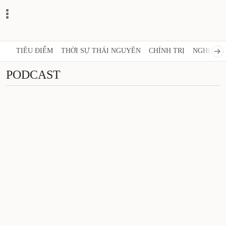
TIÊU ĐIỂM
THỜI SỰ THÁI NGUYÊN
CHÍNH TRỊ
NGHỊ QUY
PODCAST