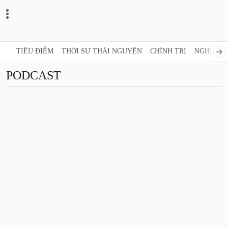
TIÊU ĐIỂM
THỜI SỰ THÁI NGUYÊN
CHÍNH TRỊ
NGHỊ 
PODCAST