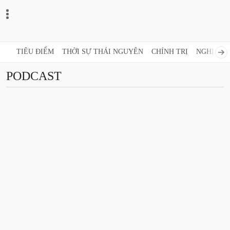
TIÊU ĐIỂM
THỜI SỰ THÁI NGUYÊN
CHÍNH TRỊ
NGHỊ QUY
PODCAST