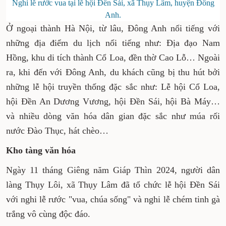
Nghi lễ rước vua tại lễ hội Đền Sái, xã Thụy Lâm, huyện Đông
Anh.
Ở ngoại thành Hà Nội, từ lâu, Đông Anh nổi tiếng với
những địa điểm du lịch nổi tiếng như: Địa đạo Nam
Hồng, khu di tích thành Cổ Loa, đền thờ Cao Lỗ… Ngoài
ra, khi đến với Đông Anh, du khách cũng bị thu hút bởi
những lễ hội truyền thống đặc sắc như: Lễ hội Cổ Loa,
hội Đền An Dương Vương, hội Đền Sái, hội Bà Máy…
và nhiều dòng văn hóa dân gian đặc sắc như múa rối
nước Đào Thục, hát chèo…
Kho tàng văn hóa
Ngày 11 tháng Giêng năm Giáp Thìn 2024, người dân
làng Thụy Lôi, xã Thụy Lâm đã tổ chức lễ hội Đền Sái
với nghi lễ rước "vua, chúa sống" và nghi lễ chém tinh gà
trắng vô cùng độc đáo.