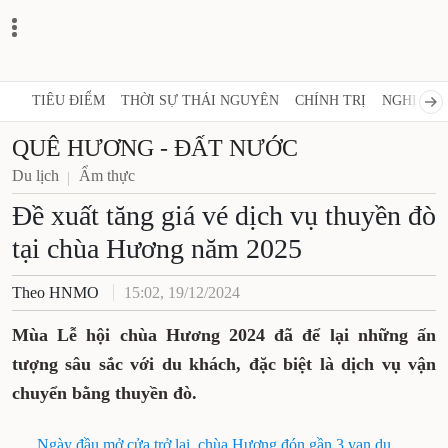
TIÊU ĐIỂM
THỜI SỰ THÁI NGUYÊN
CHÍNH TRỊ
NGHỊ QUY
QUÊ HƯƠNG - ĐẤT NƯỚC
Du lịch
Ẩm thực
Đề xuất tăng giá vé dịch vụ thuyền đò
tại chùa Hương năm 2025
Theo HNMO
15:02, 19/12/2024
Mùa Lễ hội chùa Hương 2024 đã để lại những ấn
tượng sâu sắc với du khách, đặc biệt là dịch vụ vận
chuyển bằng thuyền đò.
Ngày đầu mở cửa trở lại, chùa Hương đón gần 3 vạn du