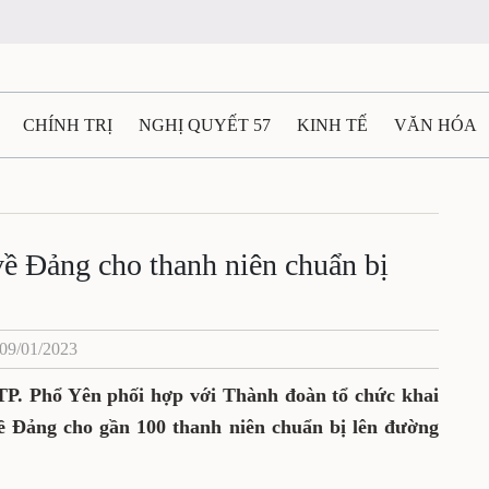
CHÍNH TRỊ
NGHỊ QUYẾT 57
KINH TẾ
VĂN HÓA
ẤT VÀ NGƯỜI THÁI NGUYÊN
GIAO THÔNG
Ô TÔ - X
TÀI NGUYÊN - MÔI TRƯỜNG
THỂ THAO
THÔNG TIN -
ề Đảng cho thanh niên chuẩn bị
Ệ THÁI NGUYÊN
VIDEO
CÁC ĐỀ ÁN TRỌNG TÂM
M
 09/01/2023
TP. Phổ Yên phối hợp với Thành đoàn tổ chức khai
ề Đảng cho gần 100 thanh niên chuẩn bị lên đường