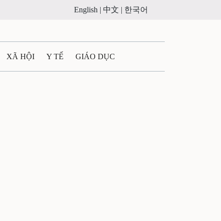
English |
中文 |
한국어
XÃ HỘI
Y TẾ
GIÁO DỤC
E MÁY
PHÁP LUẬT
 QUẢNG CÁO
ULTIMEDIA