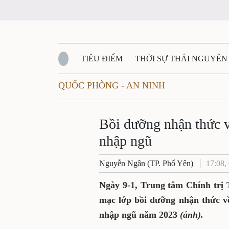
TIÊU ĐIỂM
THỜI SỰ THÁI NGUYÊN
QUỐC PHÒNG - AN NINH
QUỐC PHÒNG - AN NINH
BẠN ĐỌC
Đ
QUÊ HƯƠNG - ĐẤT NƯỚC
Zalo
QUỐC TẾ
Bồi dưỡng nhận thức v
nhập ngũ
VĂN BẢN, CHÍNH SÁCH MỚI
VĂN NGH
Nguyễn Ngân (TP. Phổ Yên)
17:08,
Ngày 9-1, Trung tâm Chính trị 
mạc lớp bồi dưỡng nhận thức v
nhập ngũ năm 2023
(ảnh).