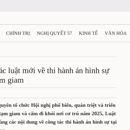
CHÍNH TRỊ
NGHỊ QUYẾT 57
KINH TẾ
VĂN HÓA
ẤT VÀ NGƯỜI THÁI NGUYÊN
GIAO THÔNG
Ô TÔ - X
TÀI NGUYÊN - MÔI TRƯỜNG
THỂ THAO
THÔNG TIN -
các luật mới về thi hành án hình sự
tạm giam
Ệ THÁI NGUYÊN
VIDEO
CÁC ĐỀ ÁN TRỌNG TÂM
M
uyên tổ chức Hội nghị phổ biến, quán triệt và triển
tạm giam và cấm đi khỏi nơi cư trú năm 2025, Luật
ng các nội dung về công tác thi hành án hình sự tại