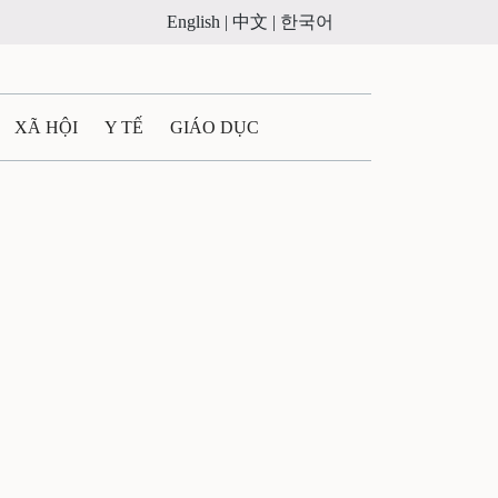
English |
中文 |
한국어
XÃ HỘI
Y TẾ
GIÁO DỤC
E MÁY
PHÁP LUẬT
 QUẢNG CÁO
ULTIMEDIA