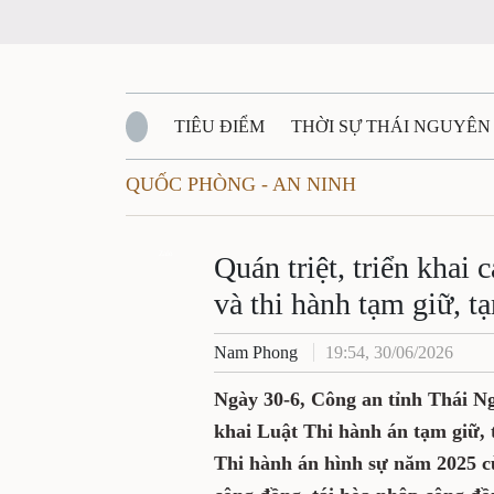
TIÊU ĐIỂM
THỜI SỰ THÁI NGUYÊN
QUỐC PHÒNG - AN NINH
QUỐC PHÒNG - AN NINH
BẠN ĐỌC
Đ
QUÊ HƯƠNG - ĐẤT NƯỚC
Zalo
QUỐC TẾ
Quán triệt, triển khai 
và thi hành tạm giữ, 
VĂN BẢN, CHÍNH SÁCH MỚI
VĂN NGH
Nam Phong
19:54, 30/06/2026
Ngày 30-6, Công an tỉnh Thái Ng
khai Luật Thi hành án tạm giữ, 
Thi hành án hình sự năm 2025 cù