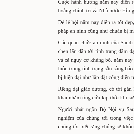
Cuộc hành hương năm nay 
trong cuộc khủng hoảng chín
thất bại liên tiếp ở Iraq và Sy
Để lễ hội năm nay diễn ra t
tối đa các biện pháp an ni
cần thiết.
Các quan chức an ninh của 
huống đám đông chen lấn dẫ
thiệt mạng như những năm t
Arabia triển khai hơn 100.
sẵn sàng báo động cao, đảm 
hiện đại như lắp đặt cổng đ
tra giấy phép.
Riêng đại giáo đường, có tớ