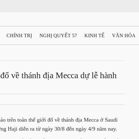
N
CHÍNH TRỊ
NGHỊ QUYẾT 57
KINH TẾ
VĂN HÓA
ẤT VÀ NGƯỜI THÁI NGUYÊN
GIAO THÔNG
Ô TÔ - X
 giáo đổ về thánh địa Mecca dự
TÀI NGUYÊN - MÔI TRƯỜNG
THỂ THAO
THÔNG TIN -
Ệ THÁI NGUYÊN
VIDEO
CÁC ĐỀ ÁN TRỌNG TÂM
MU
ồi giáo trên toàn thế giới đổ về thánh địa
m dự lễ hội hành hương Haji diễn ra từ ngày