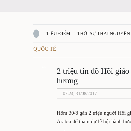
TIÊU ĐIỂM
THỜI SỰ THÁI NGUYÊ
QUỐC TẾ
QUỐC PHÒNG - AN NINH
BẠN ĐỌC
Đ
2 triệu tín đồ Hồi
QUÊ HƯƠNG - ĐẤT NƯỚC
QUỐC TẾ
Zalo
lễ hành hương
VĂN BẢN, CHÍNH SÁCH MỚI
VĂN NGH
07:24, 31/08/2017
Hôm 30/8 gần 2 triệu người H
Mecca ở Saudi Arabia để tha
30/8 đến ngày 4/9 năm nay.