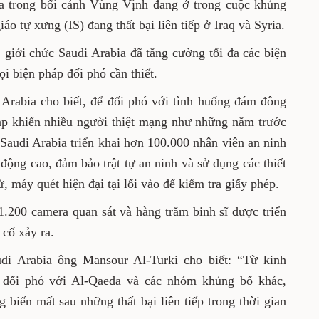
diễn ra trong bối cảnh Vùng Vịnh đang ở
h trị và Nhà nước Hồi giáo tự xưng (IS) đang
ria.
ốt đẹp, giới chức Saudi Arabia đã tăng cường
nh cũng như chuẩn bị mọi biện pháp đối phó
Saudi Arabia cho biết, để đối phó với tình
n tới tình trạng dẫm đạp khiến nhiều người
rước và cả nguy cơ khủng bố, năm nay Saudi
000 nhân viên an ninh luôn trong tình trạng
bảo trật tự an ninh và sử dụng các thiết bị
iện tử, máy quét hiện đại tại lối vào để kiểm
i gần 1.200 camera quan sát và hàng trăm binh