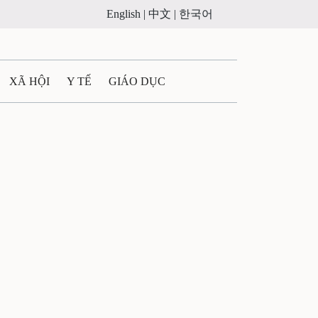
English |
中文 |
한국어
XÃ HỘI
Y TẾ
GIÁO DỤC
E MÁY
PHÁP LUẬT
 QUẢNG CÁO
LTIMEDIA