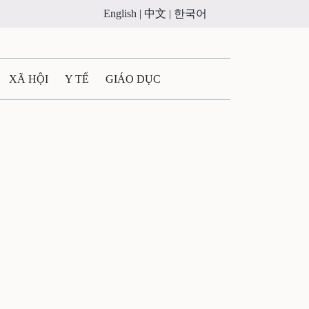
English |
中文 |
한국어
XÃ HỘI
Y TẾ
GIÁO DỤC
E MÁY
PHÁP LUẬT
 QUẢNG CÁO
ULTIMEDIA