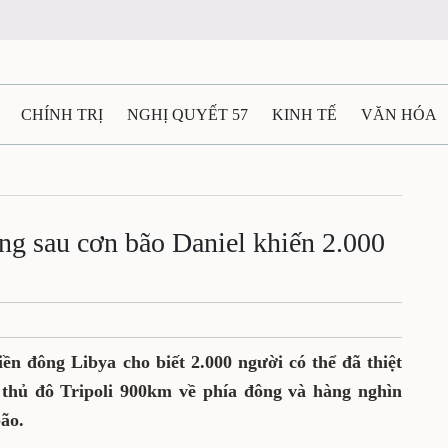
CHÍNH TRỊ
NGHỊ QUYẾT 57
KINH TẾ
VĂN HÓA
ẤT VÀ NGƯỜI THÁI NGUYÊN
GIAO THÔNG
Ô TÔ - X
TÀI NGUYÊN - MÔI TRƯỜNG
THỂ THAO
THÔNG TIN -
àng sau cơn bão Daniel khiến 2.000
Ệ THÁI NGUYÊN
VIDEO
CÁC ĐỀ ÁN TRỌNG TÂM
M
n đông Libya cho biết 2.000 người có thể đã thiệt
thủ đô Tripoli 900km về phía đông và hàng nghìn
ão.