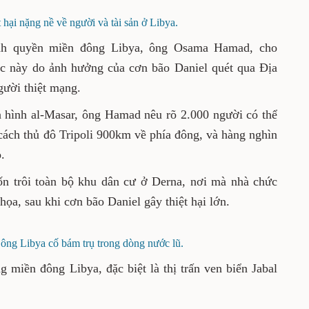
 hại nặng nề về người và tài sản ở Libya.
nh quyền miền đông Libya, ông Osama Hamad, cho
ớc này do ảnh hưởng của cơn bão Daniel quét qua Địa
gười thiệt mạng.
n hình al-Masar, ông Hamad nêu rõ 2.000 người có thể
cách thủ đô Tripoli 900km về phía đông, và hàng nghìn
.
ốn trôi toàn bộ khu dân cư ở Derna, nơi mà nhà chức
họa, sau khi cơn bão Daniel gây thiệt hại lớn.
ng Libya cố bám trụ trong dòng nước lũ.
g miền đông Libya, đặc biệt là thị trấn ven biển Jabal