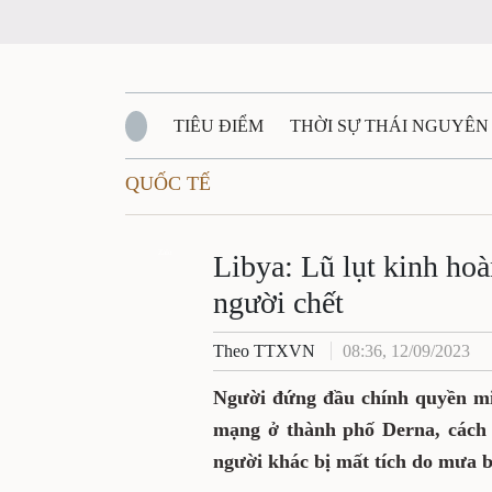
TIÊU ĐIỂM
THỜI SỰ THÁI NGUYÊN
QUỐC TẾ
QUỐC PHÒNG - AN NINH
BẠN ĐỌC
Đ
QUÊ HƯƠNG - ĐẤT NƯỚC
Zalo
QUỐC TẾ
Libya: Lũ lụt kinh ho
người chết
VĂN BẢN, CHÍNH SÁCH MỚI
VĂN NGH
Theo TTXVN
08:36, 12/09/2023
Người đứng đầu chính quyền miề
mạng ở thành phố Derna, cách 
người khác bị mất tích do mưa b