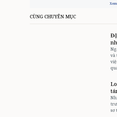
Xem 
CÙNG CHUYÊN MỤC
Độ
nh
Ngà
và 
việ
qua
Lo
tá
Nhi
trư
sơ 