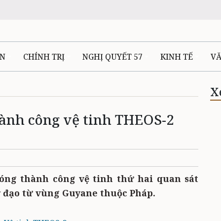
ÊN
CHÍNH TRỊ
NGHỊ QUYẾT 57
KINH TẾ
V
X
ành công vệ tinh THEOS-2
hóng thành công vệ tinh thứ hai quan sát
ỹ đạo từ vùng Guyane thuộc Pháp.