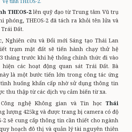
Vệ tinh THEOS-2.
inh THEOS-2
lên quỹ đạo từ Trung tâm Vũ trụ
i phóng, THEOS-2 đã tách ra khỏi tên lửa và
 Trái Đất.
c, Nghiên cứu và Đổi mới Sáng tạo Thái Lan
iết trạm mặt đất sẽ tiến hành chạy thử hệ
3 tháng trước khi hệ thống chính thức đi vào
 hiện các hoạt động quan sát Trái Đất. Bà
này là một bước tiến lớn trong công tác ứng
 tình huống khẩn cấp nhờ sử dụng thông tin
ợc thu thập từ các dịch vụ cảm biến từ xa.
n Công nghệ Không gian và Tin học
Thái
ọng lượng 425kg và được trang bị camera có độ
S-2 sẽ cung cấp thông tin cần thiết cho ngành
quy hoạch đô thị và quản lý tài nguyên thiên