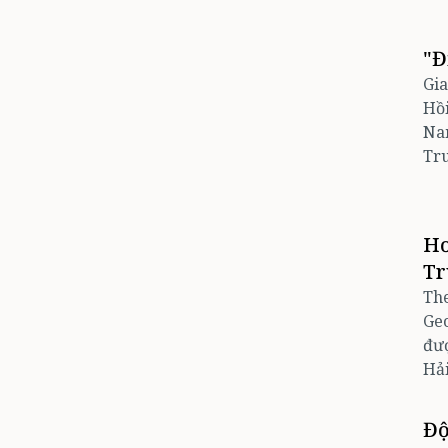
"Đ
Gia
Hồi
Nam
Tr
Hơ
Tr
The
Geo
đượ
Hải
Độ