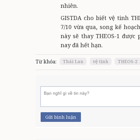
nhiên.
GISTDA cho biết vệ tinh TH
7/10 vừa qua, song kế hoạch
này sẽ thay THEOS-1 được 
nay đã hết hạn.
Từ khóa:
Thái Lan
vệ tinh
THEOS-2
Gửi bình luận