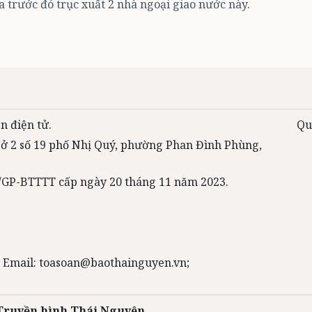
 trước đó trục xuất 2 nhà ngoại giao nước này.
n điện tử.
Qu
 sở 2 số 19 phố Nhị Quý, phường Phan Đình Phùng,
31/GP-BTTTT cấp ngày 20 tháng 11 năm 2023.
 Email: toasoan@baothainguyen.vn;
 Truyền hình Thái Nguyên.