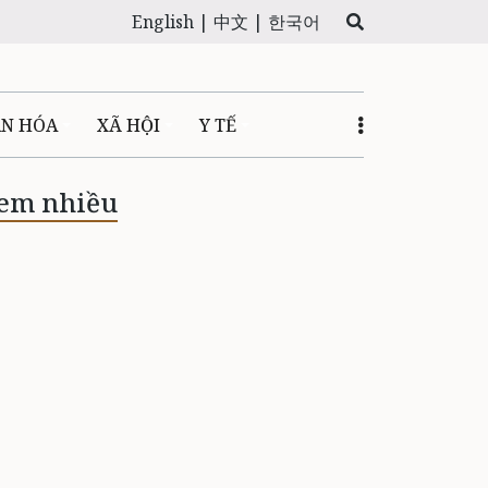
English |
中文 |
한국어
ĂN HÓA
XÃ HỘI
Y TẾ
em nhiều