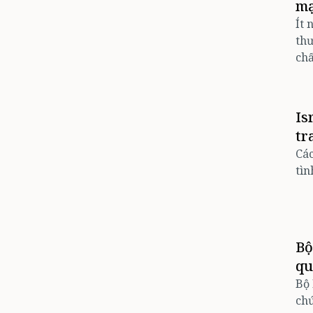
mạ
Ít 
thư
chấ
Is
tr
Các
tìn
Bộ
qu
Bộ 
chứ