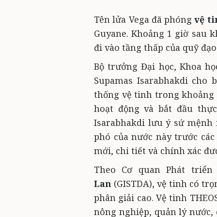
Tên lửa Vega đã phóng
vệ t
Guyane. Khoảng 1 giờ sau kh
đi vào tầng thấp của quỹ đạo
Bộ trưởng Đại học, Khoa họ
Supamas Isarabhakdi cho b
thống vệ tinh trong khoảng 
hoạt động và bắt đầu thực
Isarabhakdi lưu ý sứ mệnh 
phó của nước này trước các
mới, chi tiết và chính xác đư
Theo Cơ quan Phát triể
Lan
(GISTDA), vệ tinh có tr
phân giải cao. Vệ tinh THEO
nông nghiệp, quản lý nước, 