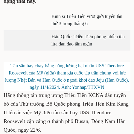
nhấn mạnh Bình Nhưỡng sẵn sàng thực
hiện các biện pháp răn đe mạnh mẽ đối với
động thái này.
Binh sĩ Triều Tiên vượt giới
tuyến lần thứ 3 trong tháng 6
Hàn Quốc: Triều Tiên phóng
nhiều tên lửa đạn đạo tầm ngắn
Tàu sân bay chạy bằng năng lượng hạt nhân USS
Theodore Roosevelt của Mỹ (giữa) tham gia cuộc tập
trận chung với lực lượng Nhật Bản và Hàn Quốc ở
ngoài khơi đảo Jeju (Hàn Quốc), ngày 11/4/2024. Ảnh:
Yonhap/TTXVN
Hãng thông tấn trung ương Triều Tiên KCNA
dẫn tuyên bố của Thứ trưởng Bộ Quốc phòng