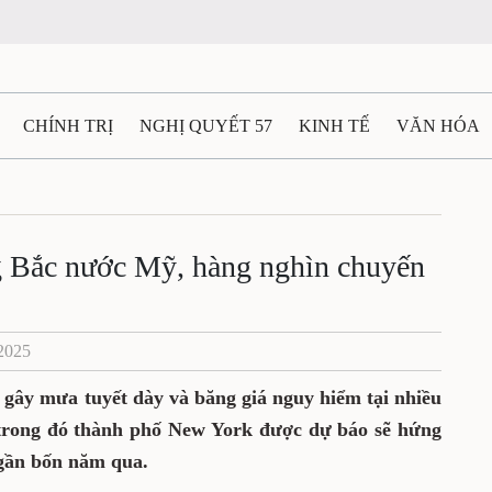
CHÍNH TRỊ
NGHỊ QUYẾT 57
KINH TẾ
VĂN HÓA
ẤT VÀ NGƯỜI THÁI NGUYÊN
GIAO THÔNG
Ô TÔ - X
TÀI NGUYÊN - MÔI TRƯỜNG
THỂ THAO
THÔNG TIN -
g Bắc nước Mỹ, hàng nghìn chuyến
Ệ THÁI NGUYÊN
VIDEO
CÁC ĐỀ ÁN TRỌNG TÂM
M
/2025
gây mưa tuyết dày và băng giá nguy hiểm tại nhiều
rong đó thành phố New York được dự báo sẽ hứng
 gần bốn năm qua.