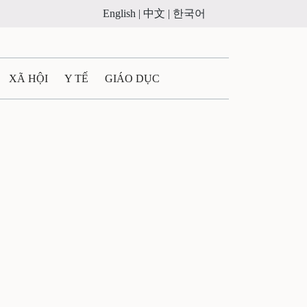
English |
中文 |
한국어
XÃ HỘI
Y TẾ
GIÁO DỤC
E MÁY
PHÁP LUẬT
 QUẢNG CÁO
ULTIMEDIA