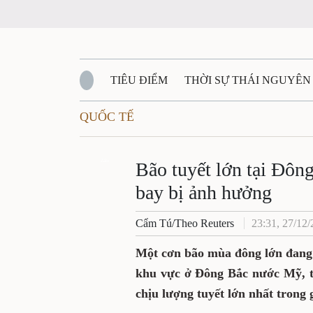
TIÊU ĐIỂM
THỜI SỰ THÁI NGUYÊN
QUỐC TẾ
QUỐC PHÒNG - AN NINH
BẠN ĐỌC
Đ
QUÊ HƯƠNG - ĐẤT NƯỚC
Zalo
QUỐC TẾ
Bão tuyết lớn tại Đôn
bay bị ảnh hưởng
VĂN BẢN, CHÍNH SÁCH MỚI
VĂN NGH
Cẩm Tú/Theo Reuters
23:31, 27/12
Một cơn bão mùa đông lớn đang 
khu vực ở Đông Bắc nước Mỹ, t
chịu lượng tuyết lớn nhất trong