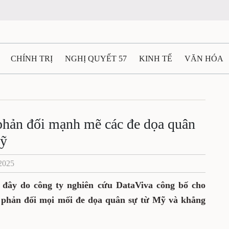
CHÍNH TRỊ
NGHỊ QUYẾT 57
KINH TẾ
VĂN HÓA
ẤT VÀ NGƯỜI THÁI NGUYÊN
GIAO THÔNG
Ô TÔ - X
TÀI NGUYÊN - MÔI TRƯỜNG
THỂ THAO
THÔNG TIN -
phản đối mạnh mẽ các đe dọa quân
Mỹ
Ệ THÁI NGUYÊN
VIDEO
CÁC ĐỀ ÁN TRỌNG TÂM
M
/2025
đây do công ty nghiên cứu DataViva công bố cho
a phản đối mọi mối đe dọa quân sự từ Mỹ và khẳng