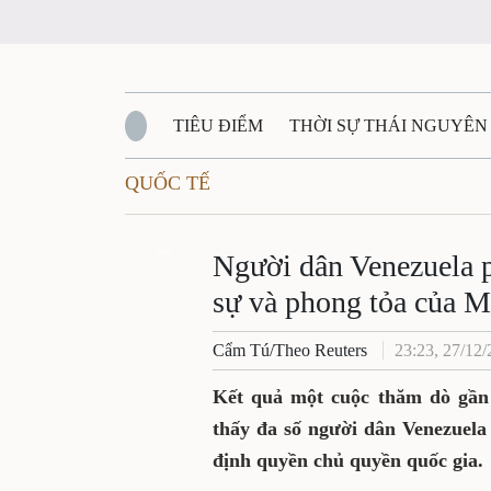
TIÊU ĐIỂM
THỜI SỰ THÁI NGUYÊN
QUỐC TẾ
QUỐC PHÒNG - AN NINH
BẠN ĐỌC
Đ
QUÊ HƯƠNG - ĐẤT NƯỚC
Zalo
QUỐC TẾ
Người dân Venezuela 
sự và phong tỏa của 
VĂN BẢN, CHÍNH SÁCH MỚI
VĂN NGH
Cẩm Tú/Theo Reuters
23:23, 27/12
Kết quả một cuộc thăm dò gần 
thấy đa số người dân Venezuel
định quyền chủ quyền quốc gia.