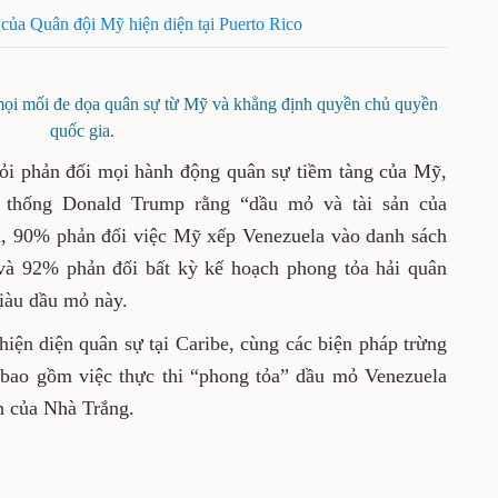
 của Quân đội Mỹ hiện diện tại Puerto Rico
mọi mối đe dọa quân sự từ Mỹ và khẳng định quyền chủ quyền
quốc gia.
ỏi phản đối mọi hành động quân sự tiềm tàng của Mỹ,
thống Donald Trump rằng “dầu mỏ và tài sản của
a, 90% phản đối việc Mỹ xếp Venezuela vào danh sách
và 92% phản đối bất kỳ kế hoạch phong tỏa hải quân
iàu dầu mỏ này.
iện diện quân sự tại Caribe, cùng các biện pháp trừng
 bao gồm việc thực thi “phong tỏa” dầu mỏ Venezuela
nh của Nhà Trắng.