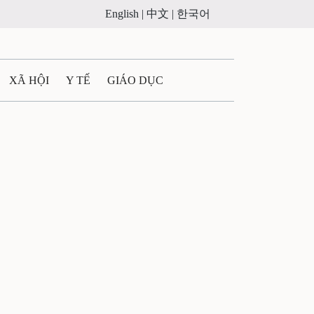
English |
中文 |
한국어
XÃ HỘI
Y TẾ
GIÁO DỤC
E MÁY
PHÁP LUẬT
 QUẢNG CÁO
ULTIMEDIA