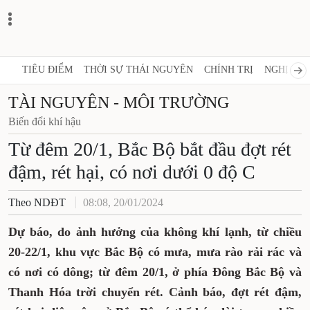
TIÊU ĐIỂM
THỜI SỰ THÁI NGUYÊN
CHÍNH TRỊ
NGHỊ QUY
TÀI NGUYÊN - MÔI TRƯỜNG
Biến đổi khí hậu
Từ đêm 20/1, Bắc Bộ bắt đầu đợt rét
đậm, rét hại, có nơi dưới 0 độ C
Theo NDĐT
08:08, 20/01/2024
Dự báo, do ảnh hưởng của không khí lạnh, từ chiều
20-22/1, khu vực Bắc Bộ có mưa, mưa rào rải rác và
có nơi có dông; từ đêm 20/1, ở phía Đông Bắc Bộ và
Thanh Hóa trời chuyển rét. Cảnh báo, đợt rét đậm,